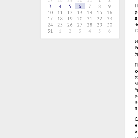
27
28
29
30
31
1
2
П
3
4
5
6
7
8
9
р
10
11
12
13
14
15
16
д
17
18
19
20
21
22
23
ч
24
25
26
27
28
29
30
г
31
1
2
3
4
5
6
И
Р
У
П
к
У
з
У
р
п
п
С
н
и
с