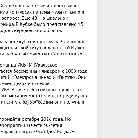
й отвечали на самые интересные и
у в конкурсах на темы музыки, кино и
2 вопроса. Еще 48 – в школьном
рнира. В Кубке было представлено 15
родов Свердловской области.
 зачёте кубок и путевку на Чемпионат
ащитили свой титул обладателей Кубка
ли набрать 47 очков из 72 возможных.
команда УКБТМ (Уральское
ается бессменным лидером с 2009 года.
ятий «Электромашина» и «Витязь». Они
команд цехов и отделов
УВЗ. В зачете Российского профсоюза
го механического завода. Среди вузов
нститута (ф) УрФУ, этим они получили
пройдёт в октябре 2026 года. Но
роприятий. В честь 30-летия
марафон игры «Что? Где? Когда?»,