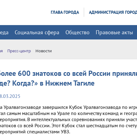
ГЛАВА ГОРОДА
АДМИНИСТРАЦИЯ ГОРО
реда
Социальная сфера
Общество
Правовые акты
ая
Пресс-центр
Новости
Более 600 знатоков со всей России принял
Где? Когда?» в Нижнем Тагиле
8.03.2025
а Уралвагонзаводе завершился Кубок Уралвагонзавода по игре 
тал самым масштабным на Урале по количеству команд и геогр
ероприятия. В интеллектуальных соревнованиях приняли учас
натоков со всей России. Этот Кубок стал шестнадцатым по счету
ероприятий специалистами УВЗ.