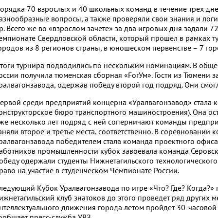
орядка 70 взрослых и 40 школьных команд в течение трех дне
азнообразные вопросы, а также проверяли свои знания и логик
р. Всего же во «взрослом зачете» за два игровых дня задали 7
емпионате Свердловской области, который прошел в рамках ту
ородов из 8 регионов страны, в юношеском первенстве – 7 го
тоги турнира подводились по нескольким номинациям. В общем
оссии получила тюменская сборная «ForУм». Гости из Тюмени з
ралвагонзавода, одержав победу второй год подряд. Они смог
ервой среди предприятий концерна «Уралвагонзавод» стала 
онструкторское бюро транспортного машиностроения). Она ост
же несколько лет подряд с ней соперничают команды предпри
аняли второе и третье места, соответственно. В соревновании 
ралвагонзавода победителем стала команда проектного офиса 
аботников промышленности кубок завоевала команда Серовско
обеду одержали студенты Нижнетагильского технологического и
раво на участие в студенческом Чемпионате России.
ледующий Кубок Уралвагонзавода по игре «Что? Где? Когда?» 
ижнетагильский клуб знатоков до этого проведет ряд других ме
нтеллектуального движения города летом пройдет 30-часовой 
ообщает пресс-служба УВЗ.