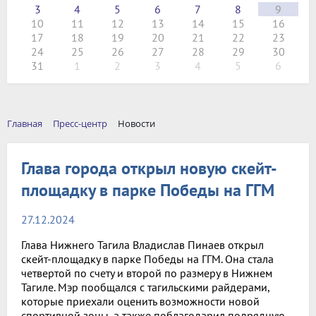
3
4
5
6
7
8
9
10
11
12
13
14
15
16
17
18
19
20
21
22
23
24
25
26
27
28
29
30
31
1
2
3
4
5
6
Главная
Пресс-центр
Новости
Глава города открыл новую скейт-
площадку в парке Победы на ГГМ
27.12.2024
Глава Нижнего Тагила Владислав Пинаев открыл
скейт-площадку в парке Победы на ГГМ. Она стала
четвертой по счету и второй по размеру в Нижнем
Тагиле. Мэр пообщался с тагильскими райдерами,
которые приехали оценить возможности новой
спортивной зоны, а также поблагодарил подрядную