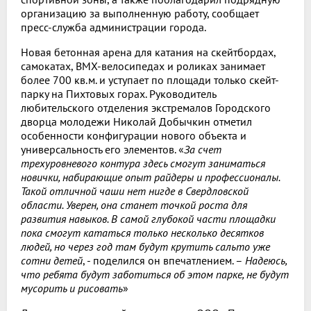
организацию за выполненную работу, сообщает
пресс-служба администрации города.
Новая бетонная арена для катания на скейтбордах,
самокатах, BMX-велосипедах и роликах занимает
более 700 кв.м. и уступает по площади только скейт-
парку на Пихтовых горах. Руководитель
любительского отделения экстремалов Городского
дворца молодежи Николай Добычкин отметил
особенности конфигурации нового объекта и
универсальность его элементов. «
За счет
трехуровневого контура здесь смогут заниматься
новички, набирающие опыт райдеры и профессионалы.
Такой отличной чаши нет нигде в Свердловской
области. Уверен, она станет точкой роста для
развития навыков. В самой глубокой части площадки
пока смогут кататься только несколько десятков
людей, но через год там будут крутить сальто уже
сотни детей
, - поделился он впечатлением. –
Надеюсь,
что ребята будут заботиться об этом парке, не будут
мусорить и рисовать
»