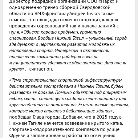
Директор подрядной организации ООО «Парк» и
одновременно тренер сборной Свердловской
области по BMX-фристайлу Андрей Белов также
отметил, что площадка отлично подходит, как для
проведения соревнований так и начала занятий с
нуля. «
Объект хорошо продуман, грамотно
спланирован. Вообще Нижний Тагил – уникальный город,
где думают о перспективе развития молодежных
направлений спорта. Интересам и активности
привлечения комьюнити райдеров в жизнь
муниципалитета уделяют особое внимание. Это очень
круто
», - считает он.
«
Тема строительства спортивной инфраструктуры
действительно востребована в Нижнем Тагиле, будем
развивать ее дальше. Помимо объектов под открытым
небом, сейчас стоит цель создать скейт-площадку для
круглогодичного использования. Есть типовые проекты,
которые можно вписать в действующие здания
», -
пообещал Глава города. Добавим, что в 2025 году в
Нижнем Тагиле начнется возведение крытого катка,
спортивно-оздоровительного комплекса по улице
Фрунзе и запланированы работы по освещению