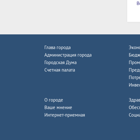
В
Глава города
Экон
Администрация города
Бюдж
Городская Дума
Пром
Счетная палата
Пред
Потр
Инве
О городе
Здра
Ваше мнение
Обес
Интернет-приемная
Соци