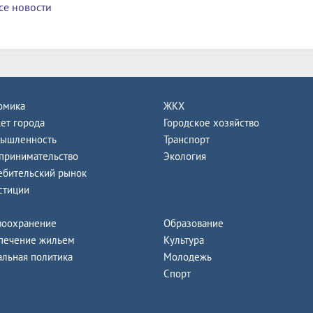
се новости
омика
ЖКХ
ет города
Городское хозяйство
ышленность
Транспорт
принимательство
Экология
ебительский рынок
стиции
воохранение
Образование
печение жильем
Культура
альная политика
Молодежь
Спорт