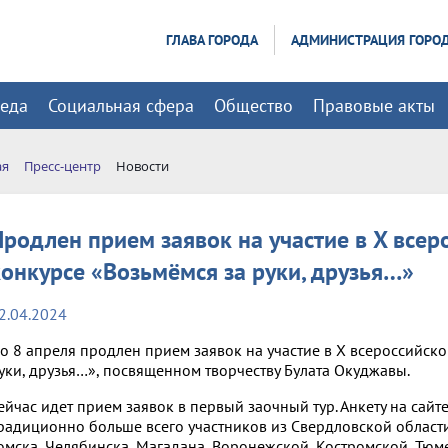
ГЛАВА ГОРОДА
АДМИНИСТРАЦИЯ ГОРО
реда
Социальная сфера
Общество
Правовые акты
ая
Пресс-центр
Новости
Продлен прием заявок на участие в X всер
конкурсе «Возьмёмся за руки, друзья…»
2.04.2024
о 8 апреля продлен прием заявок на участие в X всероссийск
уки, друзья…», посвященном творчеству Булата Окуджавы.
ейчас идет прием заявок в первый заочный тур. Анкету на сайт
радиционно больше всего участников из Свердловской области,
омска, Челябинска, Магадана, Воронежской, Костромской, Тюм