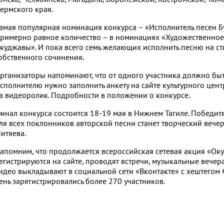
ермского края.
амая популярная номинация конкурса – «Исполнитель песен Бу
римерно равное количество – в номинациях «Художественное с
куджавы». И пока всего семь желающих исполнить песню на ст
обственного сочинения.
рганизаторы напоминают, что от одного участника должно быт
сполнителю нужно заполнить анкету на сайте культурного центр
а видеоролик. Подробности в положении о конкурсе.
инал конкурса состоится 18-19 мая в Нижнем Тагиле. Победите
ля всех поклонников авторской песни станет творческий вечер
итяева.
апомним, что продолжается всероссийская сетевая акция «Оку
егистрируются на сайте, проводят встречи, музыкальные вечер
идео выкладывают в социальной сети «Вконтакте» с хештегом
ень зарегистрировались более 270 участников.