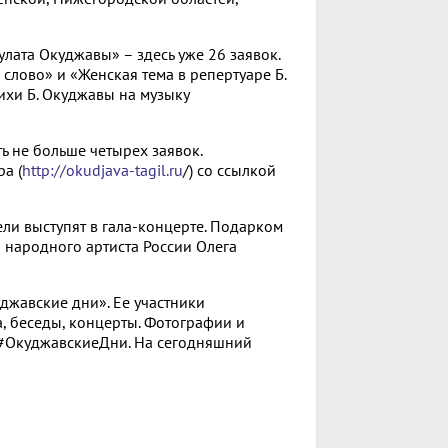
лата Окуджавы» – здесь уже 26 заявок.
лово» и «Женская тема в репертуаре Б.
ихи Б. Окуджавы на музыку
ь не больше четырех заявок.
а (
http://okudjava-tagil.ru
/) со ссылкой
ли выступят в гала-концерте. Подарком
 народного артиста России Олега
джавские дни». Ее участники
а, беседы, концерты. Фотографии и
 #ОкуджавскиеДни. На сегодняшний