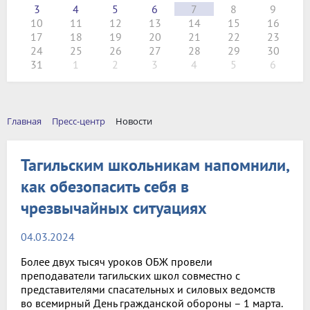
3
4
5
6
7
8
9
10
11
12
13
14
15
16
17
18
19
20
21
22
23
24
25
26
27
28
29
30
31
1
2
3
4
5
6
Главная
Пресс-центр
Новости
Тагильским школьникам напомнили,
как обезопасить себя в
чрезвычайных ситуациях
04.03.2024
Более двух тысяч уроков ОБЖ провели
преподаватели тагильских школ совместно с
представителями спасательных и силовых ведомств
во всемирный День гражданской обороны – 1 марта.