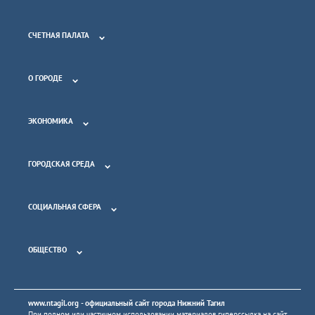
СЧЕТНАЯ ПАЛАТА
О ГОРОДЕ
ЭКОНОМИКА
ГОРОДСКАЯ СРЕДА
СОЦИАЛЬНАЯ СФЕРА
ОБЩЕСТВО
www.ntagil.org
- официальный сайт города Нижний Тагил
При полном или частичном использовании материалов гиперссылка на сайт