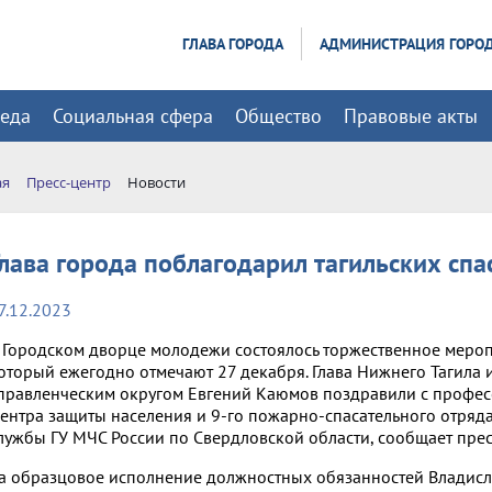
ГЛАВА ГОРОДА
АДМИНИСТРАЦИЯ ГОРО
реда
Социальная сфера
Общество
Правовые акты
ая
Пресс-центр
Новости
Глава города поблагодарил тагильских спа
7.12.2023
 Городском дворце молодежи состоялось торжественное мероп
оторый ежегодно отмечают 27 декабря. Глава Нижнего Тагила
правленческим округом Евгений Каюмов поздравили с профе
ентра защиты населения и 9-го пожарно-спасательного отря
лужбы ГУ МЧС России по Свердловской области, сообщает прес
а образцовое исполнение должностных обязанностей Владисл