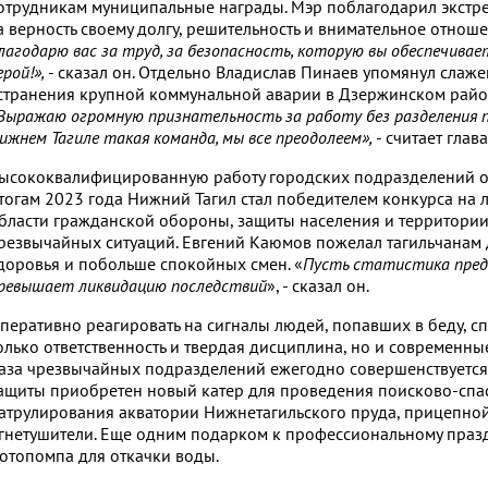
отрудникам муниципальные награды. Мэр поблагодарил экстр
а верность своему долгу, решительность и внимательное отноше
лагодарю вас за труд, за безопасность, которую вы обеспечивае
ерой!»,
- сказал он. Отдельно Владислав Пинаев упомянул слаж
странения крупной коммунальной аварии в Дзержинском райо
Выражаю огромную признательность за работу без разделения п
ижнем Тагиле такая команда, мы все преодолеем»,
- считает глав
ысококвалифицированную работу городских подразделений от
тогам 2023 года Нижний Тагил стал победителем конкурса на 
бласти гражданской обороны, защиты населения и территории
резвычайных ситуаций. Евгений Каюмов пожелал тагильчанам 
доровья и побольше спокойных смен. «
Пусть статистика пред
ревышает ликвидацию последствий
», - сказал он.
перативно реагировать на сигналы людей, попавших в беду, 
олько ответственность и твердая дисциплина, но и современны
аза чрезвычайных подразделений ежегодно совершенствуется и
ащиты приобретен новый катер для проведения поисково-спас
атрулирования акватории Нижнетагильского пруда, прицепно
гнетушители. Еще одним подарком к профессиональному празд
отопомпа для откачки воды.