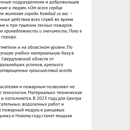
енные подразделения и добровольцев
ние к людям. «
От всего сердца
те жителям города. Каждый из вас –
енные действия всех служб во время
не и при тушении лесных пожаров.
о принадлежности и значимости. Пока в
а города.
метили и на областном уровне. По
лучшую учебно-материальную базу в
 Свердловской области от
дальнейших успехов, крепкого
отвращенных происшествий всегда
спасателям и пожарным позволяют не
е технологии. Материально-техническая
 пополняется. В 2023 году для Центра
ательных, водолазных работ и
й пожарный модуль и ранцевые
нику и Новому году станет мощная