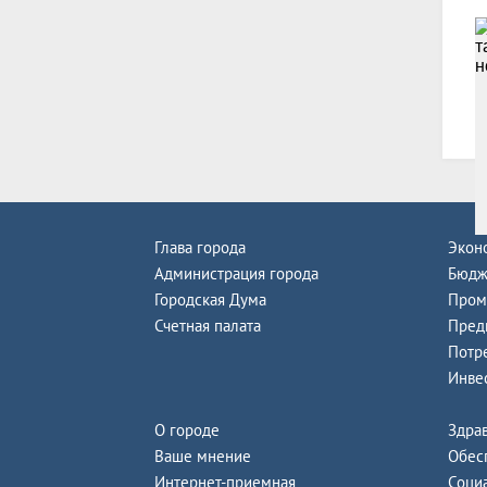
В
Глава города
Экон
Администрация города
Бюдж
Городская Дума
Пром
Счетная палата
Пред
Потр
Инве
О городе
Здра
Ваше мнение
Обес
Интернет-приемная
Соци