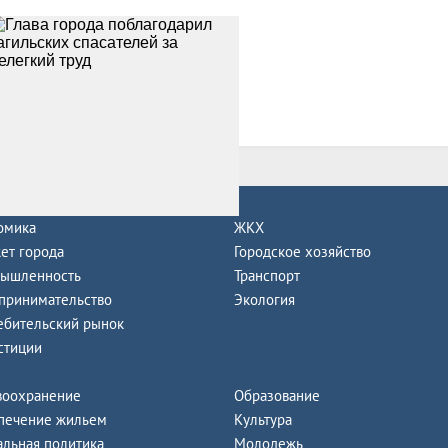
се новости
омика
ЖКХ
ет города
Городское хозяйство
ышленность
Транспорт
принимательство
Экология
ебительский рынок
стиции
воохранение
Образование
печение жильем
Культура
альная политика
Молодежь