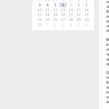
27
28
29
30
31
1
2
с
3
4
5
6
7
8
9
з
10
11
12
13
14
15
16
б
17
18
19
20
21
22
23
г
24
25
26
27
28
29
30
у
31
1
2
3
4
5
6
«
Н
В
и
о
ч
з
п
О
т
б
з
п
о
м