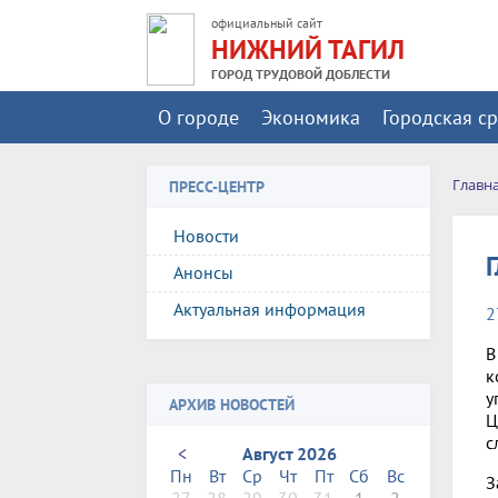
официальный сайт
НИЖНИЙ ТАГИЛ
ГОРОД ТРУДОВОЙ ДОБЛЕСТИ
О городе
Экономика
Городская с
Главн
ПРЕСС-ЦЕНТР
Новости
Анонсы
Актуальная информация
2
В
к
у
АРХИВ НОВОСТЕЙ
Ц
с
<
Август 2026
Пн
Вт
Ср
Чт
Пт
Сб
Вс
З