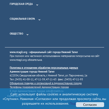
ГОРОДСКАЯ СРЕДА
СОЦИАЛЬНАЯ СФЕРА
ОБЩЕСТВО
www.ntagil.org
- официальный сайт города Нижний Тагил
При полном или частичном использовании материалов гиперссылка на сайт
www.ntagil.org
обязательна.
Политика в отношении обработки персональных данных
Администрация города Нижний Тагил
622034, Свердловская область, г. Нижний Тагил, ул. Пархоменко, 1а
Тел. (3435) 41-00-11, 47-11-59, 47-11-63 факс: (3435) 47-11-93
Обращения граждан и организаций в Администрацию города
Телефоны подразделений Администрации города
E-mail Администрации города:
odo@ntadm.ru
Сайт использует файлы cookies и аналитическую систему
Карта сайта
«Спутник». Нажимая «Согласен» или продолжая просмотр сайта, вы
разрешаете их использование.
Подробнее
Согласен