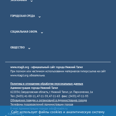
ГОРОДСКАЯ СРЕДА
СОЦИАЛЬНАЯ СФЕРА
ОБЩЕСТВО
www.ntagil.org
- официальный сайт города Нижний Тагил
При полном или частичном использовании материалов гиперссылка на сайт
www.ntagil.org
обязательна.
Политика в отношении обработки персональных данных
Администрация города Нижний Тагил
622034, Свердловская область, г. Нижний Тагил, ул. Пархоменко, 1а
Тел. (3435) 41-00-11, 47-11-59, 47-11-63 факс: (3435) 47-11-93
Обращения граждан и организаций в Администрацию города
Телефоны подразделений Администрации города
E-mail Администрации города:
odo@ntadm.ru
Сайт использует файлы cookies и аналитическую систему
Карта сайта