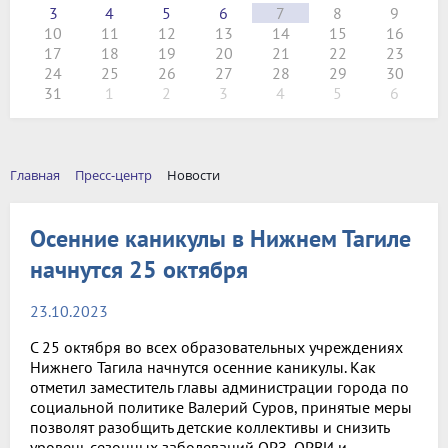
3
4
5
6
7
8
9
10
11
12
13
14
15
16
17
18
19
20
21
22
23
24
25
26
27
28
29
30
31
1
2
3
4
5
6
Главная
Пресс-центр
Новости
Осенние каникулы в Нижнем Тагиле
начнутся 25 октября
23.10.2023
С 25 октября во всех образовательных учреждениях
Нижнего Тагила начнутся осенние каникулы. Как
отметил заместитель главы администрации города по
социальной политике Валерий Суров, принятые меры
позволят разобщить детские коллективы и снизить
уровень сезонных заболеваний ОРЗ, ОРВИ и