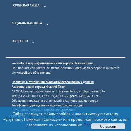
ГОРОДСКАЯ СРЕДА
СОЦИАЛЬНАЯ СФЕРА
ОБЩЕСТВО
www.ntagil.org
- официальный сайт города Нижний Тагил
При полном или частичном использовании материалов гиперссылка на сайт
www.ntagil.org
обязательна.
Политика в отношении обработки персональных данных
Администрация города Нижний Тагил
622034, Свердловская область, г. Нижний Тагил, ул. Пархоменко, 1а
Тел. (3435) 41-00-11, 47-11-59, 47-11-63 факс: (3435) 47-11-93
Обращения граждан и организаций в Администрацию города
Телефоны подразделений Администрации города
E-mail Администрации города:
odo@ntadm.ru
Сайт использует файлы cookies и аналитическую систему
Карта сайта
«Спутник». Нажимая «Согласен» или продолжая просмотр сайта, вы
разрешаете их использование.
Подробнее
Согласен