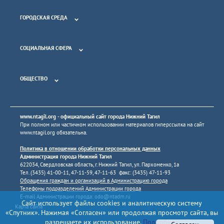
ГОРОДСКАЯ СРЕДА
СОЦИАЛЬНАЯ СФЕРА
ОБЩЕСТВО
www.ntagil.org
- официальный сайт города Нижний Тагил
При полном или частичном использовании материалов гиперссылка на сайт
www.ntagil.org
обязательна.
Политика в отношении обработки персональных данных
Администрация города Нижний Тагил
622034, Свердловская область, г. Нижний Тагил, ул. Пархоменко, 1а
Тел. (3435) 41-00-11, 47-11-59, 47-11-63 факс: (3435) 47-11-93
Обращения граждан и организаций в Администрацию города
Телефоны подразделений Администрации города
E-mail Администрации города:
odo@ntadm.ru
Сайт использует файлы cookies и аналитическую систему
Карта сайта
«Спутник». Нажимая «Согласен» или продолжая просмотр сайта, вы
разрешаете их использование.
Подробнее