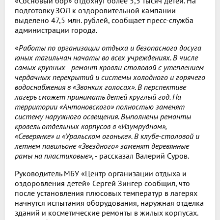
«Сосновый бор» отдохнут более 5,5 тысяч детей. На
подготовку ЗОЛ к оздоровительной кампании
выделено 47,5 млн. рублей, сообщает пресс-служба
администрации города.
«
Работы по организации отдыха и безопасного досуга
юных тагильчан начаты во всех учреждениях. В числе
самых крупных - ремонт кровли столовой с утеплением
чердачных перекрытий и системы холодного и горячего
водоснабжения в «Звонких голосах». В перспективе
лагерь сможет принимать детей круглый год. На
территории «Антоновского» полностью заменят
систему наружного освещения. Выполнены ремонты
кровель отдельных корпусов в «Изумрудном»,
«Северянке» и «Уральском огоньке». В клубе-столовой и
летнем павильоне «Звездного» заменят деревянные
рамы на пластиковые»
, - рассказал Валерий Суров.
Руководитель МБУ «Центр организации отдыха и
оздоровления детей» Сергей Зингер сообщил, что
после установления плюсовых температур в лагерях
начнутся испытания оборудования, наружная отделка
зданий и косметические ремонты в жилых корпусах.