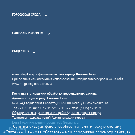
ГОРОДСКАЯ СРЕДА
СОЦИАЛЬНАЯ СФЕРА
ОБЩЕСТВО
www.ntagil.org
- официальный сайт города Нижний Тагил
При полном или частичном использовании материалов гиперссылка на сайт
www.ntagil.org
обязательна.
Политика в отношении обработки персональных данных
Администрация города Нижний Тагил
622034, Свердловская область, г. Нижний Тагил, ул. Пархоменко, 1а
Тел. (3435) 41-00-11, 47-11-59, 47-11-63 факс: (3435) 47-11-93
Обращения граждан и организаций в Администрацию города
Телефоны подразделений Администрации города
E-mail Администрации города:
odo@ntadm.ru
Сайт использует файлы cookies и аналитическую систему
Карта сайта
«Спутник». Нажимая «Согласен» или продолжая просмотр сайта, вы