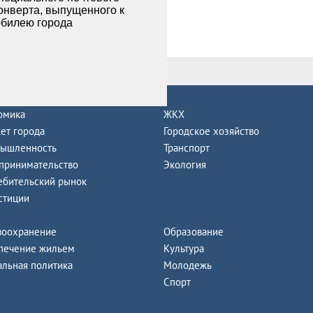
се новости
омика
ЖКХ
ет города
Городское хозяйство
ышленность
Транспорт
принимательство
Экология
ебительский рынок
стиции
воохранение
Образование
печение жильем
Культура
альная политика
Молодежь
Спорт