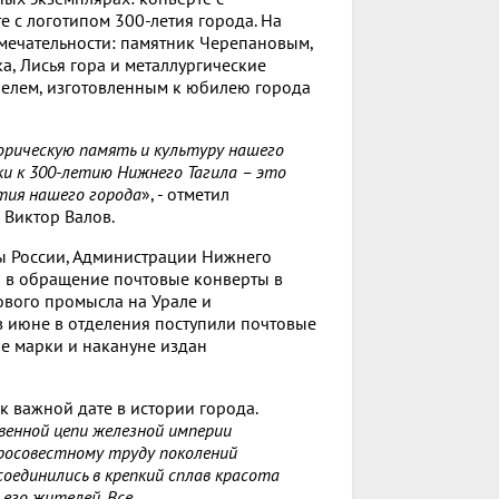
 с логотипом 300-летия города. На
мечательности: памятник Черепановым,
а, Лисья гора и металлургические
елем, изготовленным к юбилею города
рическую память и культуру нашего
ки к 300-летию Нижнего Тагила – это
ития нашего города
», - отметил
 Виктор Валов.
ы России, Администрации Нижнего
и в обращение почтовые конверты в
ового промысла на Урале и
в июне в отделения поступили почтовые
е марки и накануне издан
 важной дате в истории города.
твенной цепи железной империи
росовестному труду поколений
оединились в крепкий сплав красота
 его жителей. Все