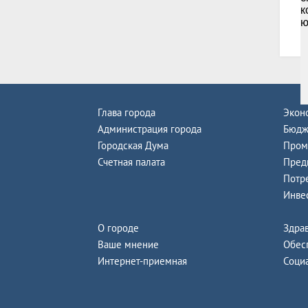
В
Глава города
Экон
Администрация города
Бюдж
Городская Дума
Пром
Счетная палата
Пред
Потр
Инве
О городе
Здра
Ваше мнение
Обес
Интернет-приемная
Соци