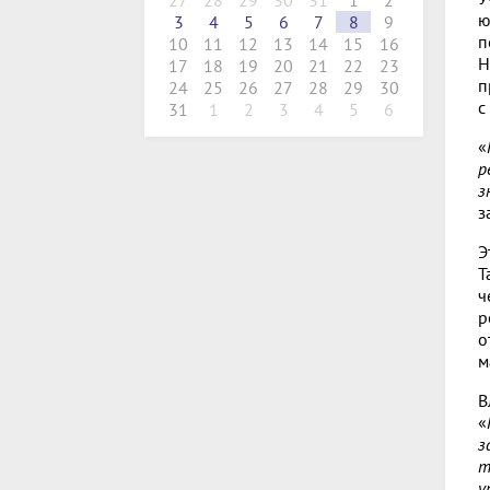
27
28
29
30
31
1
2
ю
3
4
5
6
7
8
9
п
10
11
12
13
14
15
16
Н
17
18
19
20
21
22
23
п
24
25
26
27
28
29
30
с
31
1
2
3
4
5
6
«
р
з
з
Э
Т
ч
р
о
м
В
«
з
т
у