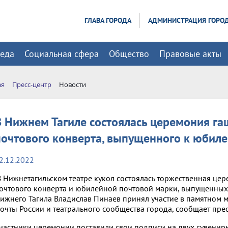
ГЛАВА ГОРОДА
АДМИНИСТРАЦИЯ ГОРО
реда
Социальная сфера
Общество
Правовые акты
ая
Пресс-центр
Новости
В Нижнем Тагиле состоялась церемония га
почтового конверта, выпущенного к юбил
2.12.2022
 Нижнетагильском театре кукол состоялась торжественная це
очтового конверта и юбилейной почтовой марки, выпущенных 
ижнего Тагила Владислав Пинаев принял участие в памятном 
очты России и театрального сообщества города, сообщает пре
частники церемонии поставили свои подписи на двух сувенирн