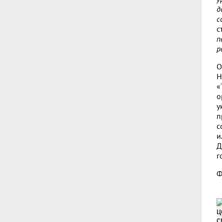
д
с
с
п
р
О
Н
«
о
у
п
с
и
Д
г
Ф