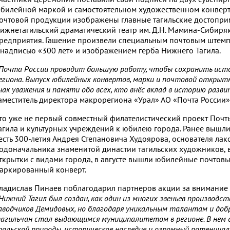
билейной маркой и самостоятельном художественном конверте
очтовой продукции изображены главные тагильские достопри
ижнетагильский драматический театр им. Д.Н. Мамина-Сибиряк
редприятия. Гашение произвели специальным почтовым штемп
 надписью «300 лет» и изображением герба Нижнего Тагила.
Почта России проводит большую работу, чтобы сохранить исто
егиона. Выпуск юбилейных конвертов, марки и почтовой открыт
нак уважения и памяти обо всех, кто внёс вклад в историю разв
аместитель директора макрорегиона «Урал» АО «Почта России»
то уже не первый совместный филателистический проект Почт
агила и культурных учреждений к юбилею города. Ранее вышл
есть 300-летия Андрея Степановича Худоярова, основателя лак
одоначальника знаменитой династии тагильских художников, 
ткрытки с видами города, в августе вышли юбилейные почтовы
аркированный конверт.
ладислав Пинаев поблагодарил партнеров акции за внимание к
Нижний Тагил был создан, как один из многих звеньев производс
аводчиков Демидовых, но благодаря уникальным талантам и доб
агильчан стал выдающимся муниципалитетом в регионе. В нем с
ральской природы, историческое наследие и огромный потенциал