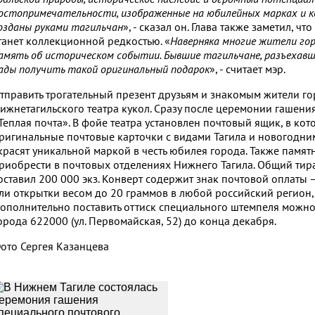
остопримечательности, изображенные на юбилейных марках и к
озданы руками тагильчан
», - сказал он. Глава также заметил, 
танет коллекционной редкостью. «
Наверняка многие жители го
амять об историческом событии. Бывшие тагильчане, разъехавши
ады получить такой оригинальный подарок
», - считает мэр.
тправить трогательный презент друзьям и знакомым жители го
ижнетагильского театра кукол. Сразу после церемонии гашени
Теплая почта». В фойе театра установлен почтовый ящик, в ко
ригинальные почтовые карточки с видами Тагила и новогодн
красят уникальной маркой в честь юбилея города. Также памя
риобрести в почтовых отделениях Нижнего Тагила. Общий ти
оставил 200 000 экз. Конверт содержит знак почтовой оплаты –
ли открытки весом до 20 граммов в любой российский регион,
ополнительно поставить оттиск специального штемпеля можно
орода 622000 (ул. Первомайская, 52) до конца декабря.
ото Сергея Казанцева