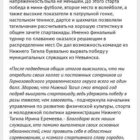
напряженность была не меньшей. До этого старта
победа в мини-футболе, второе место в волейболе, а
также высокие показатели в патрульной гонке,
настольном теннисе, дартсе и шахматах позволяли
тагильчанам рассчитывать на хорошую статистику в
общем зачете спартакиады. Именно финальный
турнир по плаванию оказался решающим в
распределении мест. Он дал возможность команде из
Нижнего Тагила буквально вырвать победу у
муниципальных служащих из Невьянска.
«После подведения общих итогов выяснилось, что мы
опередили своих коллег и постоянных соперников из
Горнозаводского управленческого округа всего на один
балл. Здорово, что Нижний Тагил смог второй год
подряд выиграть спартакиаду, ведь удержать победу в
разы тяжелее, чем завоевать, -
подчеркнула начальник
управления по развитию физической культуры, спорта
и молодежной политики администрации Нижнего
Тагила Ирина Еремеева. -
Благодарю всех наших
служащих, кто помимо выполнения своих основных
обязанностей, смог проявить себя в областных
соревнованиях, и «самого спортивного главу города»,