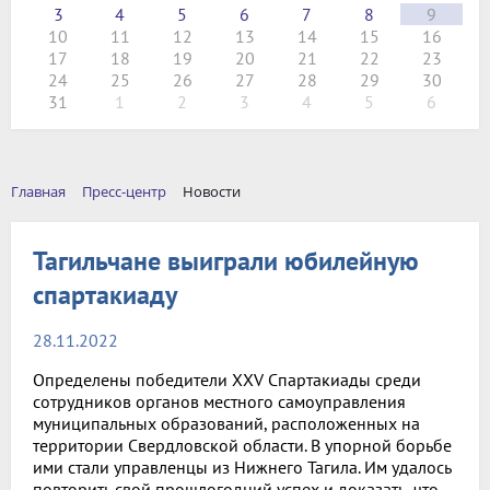
3
4
5
6
7
8
9
10
11
12
13
14
15
16
17
18
19
20
21
22
23
24
25
26
27
28
29
30
31
1
2
3
4
5
6
Главная
Пресс-центр
Новости
Тагильчане выиграли юбилейную
спартакиаду
28.11.2022
Определены победители XXV Спартакиады среди
сотрудников органов местного самоуправления
муниципальных образований, расположенных на
территории Свердловской области. В упорной борьбе
ими стали управленцы из Нижнего Тагила. Им удалось
повторить свой прошлогодний успех и доказать, что