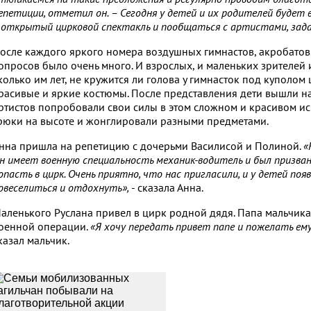
епетиции, отметил он. – Сегодня у детей и их родителей будет
 открытый цирковой спектакль и пообщаться с артистами, зада
осле каждого яркого номера воздушных гимнастов, акробатов
опросов было очень много. И взрослых, и маленьких зрителей и
колько им лет, не кружится ли голова у гимнасток под куполом 
расивые и яркие костюмы. После представления дети вышли 
ртистов попробовали свои силы в этом сложном и красивом иск
рюки на высоте и жонглировали разными предметами.
нна пришла на репетицию с дочерьми Василисой и Полиной.
«
н имеет военную специальность механик-водитель и был призван
опасть в цирк. Очень приятно, что нас пригласили, и у детей по
овеселиться и отдохнуть»,
- сказала Анна.
аленького Руслана привел в цирк родной дядя. Папа мальчика
оенной операции.
«Я хочу передать привет папе и пожелать ему
казал мальчик.