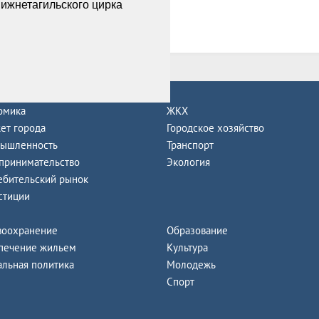
се новости
омика
ЖКХ
ет города
Городское хозяйство
ышленность
Транспорт
принимательство
Экология
ебительский рынок
стиции
воохранение
Образование
печение жильем
Культура
альная политика
Молодежь
Спорт