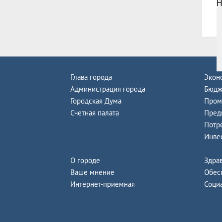
В
Глава города
Экон
Администрация города
Бюдж
Городская Дума
Пром
Счетная палата
Пред
Потр
Инве
О городе
Здра
Ваше мнение
Обес
Интернет-приемная
Соци