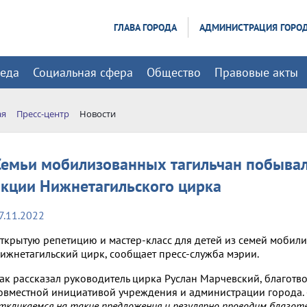
ГЛАВА ГОРОДА
АДМИНИСТРАЦИЯ ГОРО
реда
Социальная сфера
Общество
Правовые акты
ая
Пресс-центр
Новости
Семьи мобилизованных тагильчан побывал
акции Нижнетагильского цирка
7.11.2022
ткрытую репетицию и мастер-класс для детей из семей мобил
ижнетагильский цирк, сообщает пресс-служба мэрии.
ак рассказал руководитель цирка Руслан Марчевский, благотв
овместной инициативой учреждения и администрации города.
ткликаемся на такие предложения и регулярно проводим благо