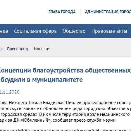
ГЛАВА ГОРОДА
АДМИНИСТРАЦИЯ ГОРО
реда
Социальная сфера
Общество
Правовые акты
ая
Пресс-центр
Новости
Концепции благоустройства общественных
обсудили в муниципалитете
1.11.2020
лава Нижнего Тагила Владислав Пинаев провел рабочее совеща
опросы, связанные с обновлением ряда городских объектов в
 городская среда». В их числе территория возле медицинского
арк за ДК «Юбилейный», сообщает пресс-служба мэрии.
иректор МБУ «Тагилгражданпроект» Евгений Малекин рассказ