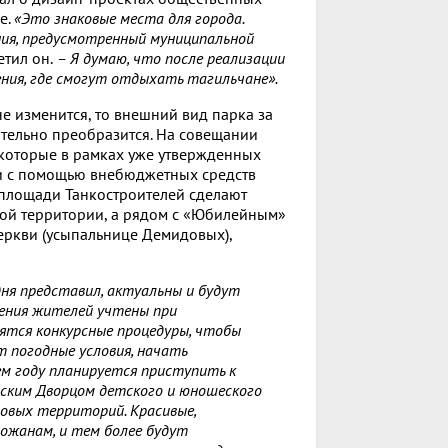
е.
«Это знаковые места для города.
ния, предусмотренный муниципальной
етил он.
– Я думаю, что после реализации
ия, где смогут отдыхать тагильчане».
е изменится, то внешний вид парка за
тельно преобразится. На совещании
которые в рамках уже утвержденных
ли с помощью внебюджетных средств
а площади Танкостроителей сделают
той территории, а рядом с «Юбилейным»
еркви (усыпальнице Демидовых),
ня представил, актуальны и будут
нения жителей учтены при
ятся конкурсные процедуры, чтобы
т погодные условия, начать
м году планируется приступить к
ским Дворцом детского и юношеского
ровых территорий. Красивые,
рожанам, и тем более будут