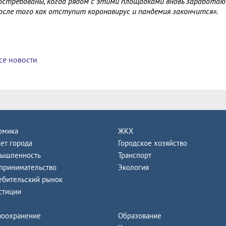
остребованы, когда рядом с этими площадками вновь заработаю
осле того как отступит коронавирус и пандемия закончится».
се новости
омика
ЖКХ
ет города
Городское хозяйство
ышленность
Транспорт
принимательство
Экология
ебительский рынок
стиции
воохранение
Образование