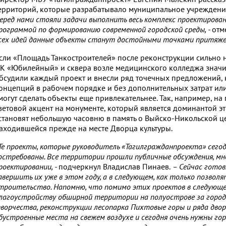
ерриторий, которые разрабатывало муниципальное учреждени
еред нами стояли задачи выполнить весь комплекс проектирова
рограммой по формированию современной городской среды, -
отм
сех идей данные объекты станут достойными точками притяжен
сли «Площадь Танкостроителей» после реконструкции сильно н
К «Юбилейный» и сквера возле медицинского колледжа значи
бсудили каждый проект и внесли ряд точечных предложений, 
онцепций в рабочем порядке и без дополнительных затрат и
могут сделать объекты еще привлекательнее. Так, например, н
ветовой акцент на монументе, который является доминантой э
становят небольшую часовню в память о Выйско-Никольской ц
аходившейся прежде на месте Дворца культуры.
Те проекты, которые руководитель «Тагилгражданпроекта» сегод
остребованы. Все территории прошли публичные обсуждения, м
роектировании, -
подчеркнул Владислав Пинаев.
– Сейчас готов
авершить их уже в этом году, а в следующем, как только позволя
троительство. Напомню, что помимо этих проектов в следующе
лагоустройству обширной территории на полуострове за город
ворчества, реконструкции лесопарка Пихтовые горы и ряда дво
бустроенные места на свежем воздухе и сегодня очень нужны го