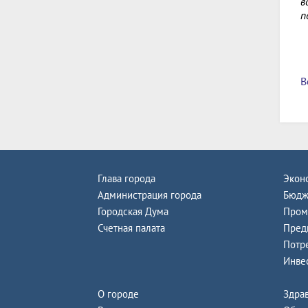
в
п
В
Глава города
Экон
Администрация города
Бюдж
Городская Дума
Пром
Счетная палата
Пред
Потр
Инве
О городе
Здра