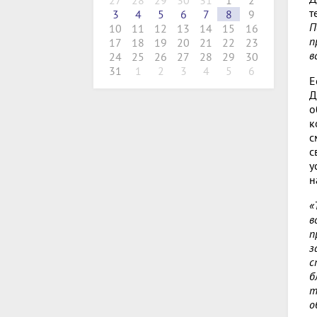
27
28
29
30
31
1
2
т
3
4
5
6
7
8
9
П
10
11
12
13
14
15
16
п
17
18
19
20
21
22
23
в
24
25
26
27
28
29
30
31
1
2
3
4
5
6
Е
Д
о
к
с
с
у
н
«
в
п
з
с
б
т
о