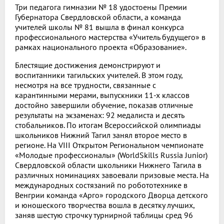
Три педагога гимназии № 18 удостоены Премии
Губернатора Свердловской области, а команда
учителей школы № 81 вышла в финал конкурса
профессионального мастерства «Учитель будущего» в
рамках национального проекта «Образование».
Блестящие достижения демонстрируют и
воспитанники тагильских учителей. В этом году,
несмотря на все трудности, связанные с
карантинными мерами, выпускники 11-х классов
достойно завершили обучение, показав отличные
результаты на экзаменах: 92 медалиста и десять
стобальников. По итогам Всероссийской олимпиады
школьников Нижний Тагил занял второе место в
регионе. На VIII Открытом Региональном чемпионате
«Молодые профессионалы» (WorldSkills Russia Junior)
Свердловской области школьники Нижнего Тагила в
различных номинациях завоевали призовые места. На
международных состязаний по робототехнике в
Венгрии команда «Арго» городского Дворца детского
и юношеского творчества вошла в десятку лучших,
заняв шестую строчку турнирной таблицы сред 96