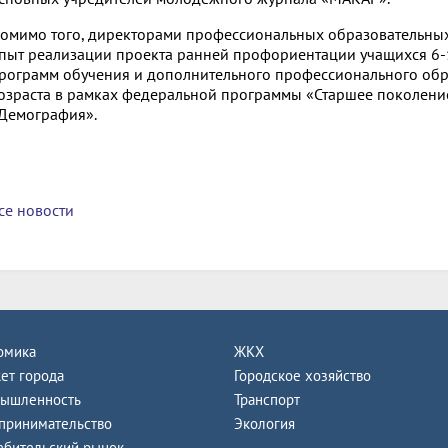
омимо того, директорами профессиональных образовательных
пыт реализации проекта ранней профориентации учащихся 6-1
рограмм обучения и дополнительного профессионального об
озраста в рамках федеральной программы «Старшее поколени
Демография».
се новости
омика
ЖКХ
ет города
Городское хозяйство
ышленность
Транспорт
принимательство
Экология
ебительский рынок