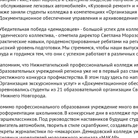
 обслуживание легковых автомобилей», «Кузовной ремонт» и 
акже заняли студенты колледжа в компетенциях «Организация 
Документационное обеспечение управления и архивоведение»
Убедительная победа «демидовцев» - большой успех для колле
туденческого коллектива, - отметила директор Светлана Морозо
рактические навыки, продемонстрированные ребятами на рег
ысокий уровень подготовки. Мы стремимся, чтобы наши выпу
руда и гордимся тем, что они с успехом работают в различных
апомним, что Нижнетагильский профессиональный колледж им. 
бразовательных учреждений региона уже не в первый раз ста
рестижного конкурса профмастерства. В этом году здесь по н
Организация экскурсионных услуг» и «Документационное обе
оревновались студенты из 21 образовательной организации Св
 Нижнего Новгорода.
омимо профессионального образования учреждение много вн
рофориентации школьников. В конкурсные дни в колледже пр
таршеклассников. Под руководством наставников будущие студ
вигатель автомобиля, творить в стиле скрапбукинг, создавать 
екреты журналистики по-«макарски». Демидовский колледж уже
сновных учредителей молодежного журнала «МАКАР».