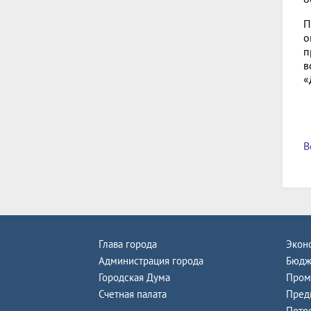
П
о
п
в
«
В
Глава города
Экон
Администрация города
Бюдж
Городская Дума
Пром
Счетная палата
Пред
Потр