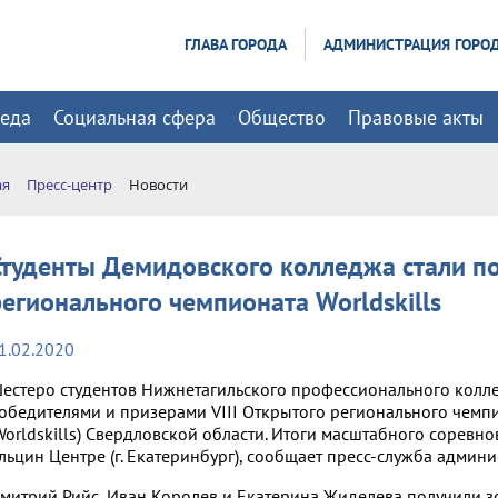
ГЛАВА ГОРОДА
АДМИНИСТРАЦИЯ ГОРО
реда
Социальная сфера
Общество
Правовые акты
ая
Пресс-центр
Новости
Студенты Демидовского колледжа стали п
регионального чемпионата Worldskills
1.02.2020
естеро студентов Нижнетагильского профессионального коллед
обедителями и призерами VIII Открытого регионального чем
Worldskills) Свердловской области. Итоги масштабного соревн
льцин Центре (г. Екатеринбург), сообщает пресс-служба админ
митрий Рийс, Иван Королев и Екатерина Жиделева получили з