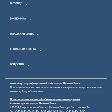
О ГОРОДЕ
ЭКОНОМИКА
ГОРОДСКАЯ СРЕДА
СОЦИАЛЬНАЯ СФЕРА
ОБЩЕСТВО
www.ntagil.org
- официальный сайт города Нижний Тагил
При полном или частичном использовании материалов гиперссылка на сайт
www.ntagil.org
обязательна.
Политика в отношении обработки персональных данных
Администрация города Нижний Тагил
622034, Свердловская область, г. Нижний Тагил, ул. Пархоменко, 1а
Тел. (3435) 41-00-11, 47-11-59, 47-11-63 факс: (3435) 47-11-93