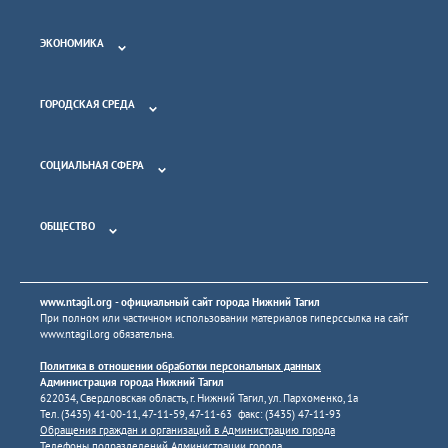
ЭКОНОМИКА
ГОРОДСКАЯ СРЕДА
СОЦИАЛЬНАЯ СФЕРА
ОБЩЕСТВО
www.ntagil.org
- официальный сайт города Нижний Тагил
При полном или частичном использовании материалов гиперссылка на сайт
www.ntagil.org
обязательна.
Политика в отношении обработки персональных данных
Администрация города Нижний Тагил
622034, Свердловская область, г. Нижний Тагил, ул. Пархоменко, 1а
Тел. (3435) 41-00-11, 47-11-59, 47-11-63 факс: (3435) 47-11-93
Обращения граждан и организаций в Администрацию города
Телефоны подразделений Администрации города