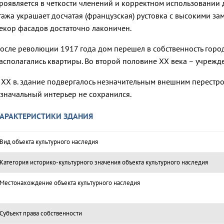
роявляется в четкости членений и корректном использовании 
тажа украшает досчатая (французская) рустовка с высокими з
екор фасадов достаточно лаконичен.
осле революции 1917 года дом перешел в собственность город
асполагались квартиры. Во второй половине XX века – учрежд
 XX в. здание подвергалось незначительным внешним перестро
значальный интерьер не сохранился.
АРАКТЕРИСТИКИ ЗДАНИЯ
Вид объекта культурного наследия
Категория историко-культурного значения объекта культурного наследия
Местонахождение объекта культурного наследия
Субъект права собственности