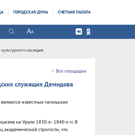
ДА
ГОРОДСКАЯ ДУМА
СЧЕТНАЯ ПАЛАТА
 культурного наследия
Все площадки
одских служащих Демидова
 являются известные тагильские
цизма на Урале 1830-х–1840-х гг. В
ц академической строгости, что