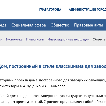
ГЛАВА ГОРОДА
АДМИНИСТРАЦИЯ ГОРО
реда
Социальная сфера
Общество
Правовые акты
ая
Экономика
Инвестиции
Инвестиционные площадки
Объекты
ом, построенный в стиле классицизма для зав
вторами проекта дома, построенного для заводских служащих,
рхитекторы К.А. Луценко и А.З. Комаров.
илой дом представляет завершающую фазу архитектуры класси
лане дом прямоугольный. Строение представляет собой образе