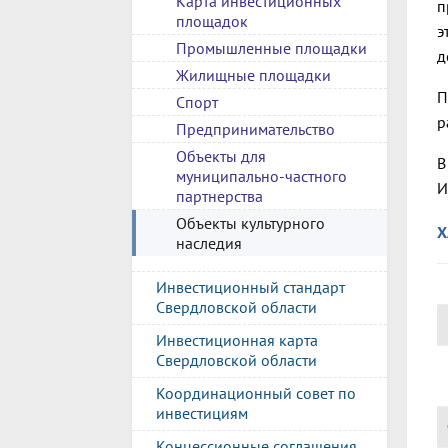
Карта инвестиционных
п
площадок
э
Промышленные площадки
д
Жилищные площадки
П
Спорт
р
Предпринимательство
Объекты для
В
муниципально-частного
И
партнерства
Объекты культурного
Х
наследия
Инвестиционный стандарт
Свердловской области
Инвестиционная карта
Свердловской области
Координационный совет по
инвестициям
Концессионные соглашения