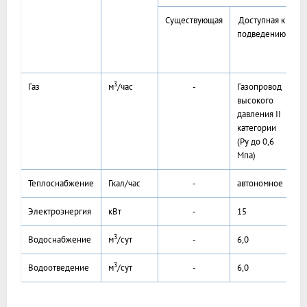
Существующая
Доступная к
подведению
п
3
Газ
м
/час
-
Газопровод
высокого
давления II
категории
(Ру до 0,6
Мпа)
Теплоснабжение
Гкал/час
-
автономное
Электроэнергия
кВт
-
15
3
Водоснабжение
м
/сут
-
6,0
3
Водоотведение
м
/сут
-
6,0