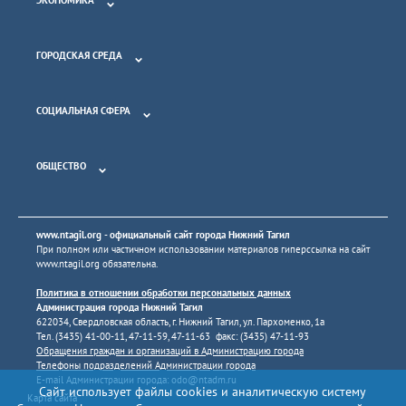
ЭКОНОМИКА
ГОРОДСКАЯ СРЕДА
СОЦИАЛЬНАЯ СФЕРА
ОБЩЕСТВО
www.ntagil.org
- официальный сайт города Нижний Тагил
При полном или частичном использовании материалов гиперссылка на сайт
www.ntagil.org
обязательна.
Политика в отношении обработки персональных данных
Администрация города Нижний Тагил
622034, Свердловская область, г. Нижний Тагил, ул. Пархоменко, 1а
Тел. (3435) 41-00-11, 47-11-59, 47-11-63 факс: (3435) 47-11-93
Обращения граждан и организаций в Администрацию города
Телефоны подразделений Администрации города
E-mail Администрации города:
odo@ntadm.ru
Сайт использует файлы cookies и аналитическую систему
Карта сайта