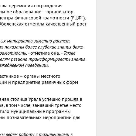
ошла церемония награждения
льное образование – организатор
центра финансовой грамотности (РЦФГ),
Оболенская отметила качественный рост
ных материалов заметно растет,
х показаны более глубокие знания даже
грамотность, -
отметила она.
- Также
телям региона трансформировать знания
ежедневном поведении».
частников – органы местного
ации и предприятия различных форм
зная столица Урала успешно прошла в
в, в том числе, занявший третье место
метило муниципальные программы
рмы познавательных мероприятий для
 мы ведем работу с тагильчанами в