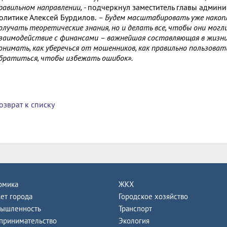
равильном направлении, -
подчеркнул заместитель главы админ
олитике Алексей Бурдилов.
– Будем масштабировать уже накоп
олучать теоретические знания, но и делать все, чтобы они могл
заимодействие с финансами – важнейшая составляющая в жизни 
онимать, как уберечься от мошенников, как правильно пользоват
братиться, чтобы избежать ошибок».
озврат к списку
омика
ЖКХ
ет города
Городское хозяйство
ышленность
Транспорт
принимательство
Экология