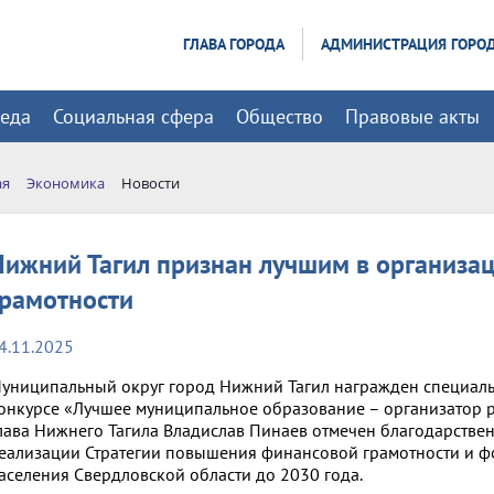
ГЛАВА ГОРОДА
АДМИНИСТРАЦИЯ ГОРО
реда
Социальная сфера
Общество
Правовые акты
ая
Экономика
Новости
Нижний Тагил признан лучшим в организа
грамотности
4.11.2025
униципальный округ город Нижний Тагил награжден специал
онкурсе «Лучшее муниципальное образование – организатор р
лава Нижнего Тагила Владислав Пинаев отмечен благодарстве
еализации Стратегии повышения финансовой грамотности и 
аселения Свердловской области до 2030 года.