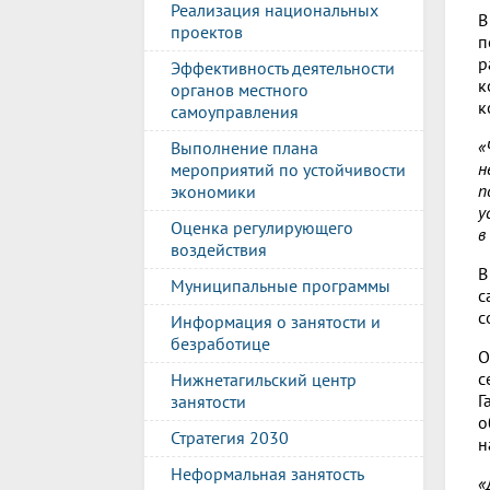
Реализация национальных
В
проектов
п
р
Эффективность деятельности
к
органов местного
к
самоуправления
«
Выполнение плана
н
мероприятий по устойчивости
п
экономики
у
Оценка регулирующего
в
воздействия
В
Муниципальные программы
с
с
Информация о занятости и
безработице
О
с
Нижнетагильский центр
Г
занятости
о
Стратегия 2030
н
Неформальная занятость
«