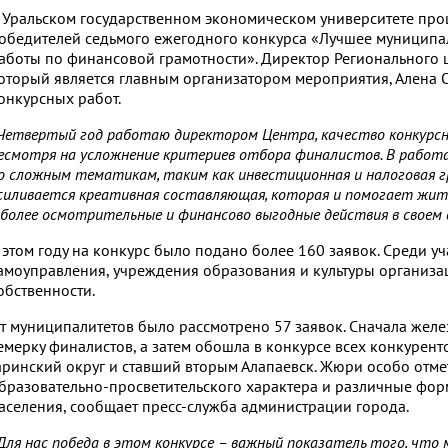
 Уральском государственном экономическом университете пр
обедителей седьмого ежегодного конкурса «Лучшее муниципа
аботы по финансовой грамотности». Директор Регионального 
оторый является главным организатором мероприятия, Алена 
онкурсных работ.
Четвертый год работаю директором Центра, качество конкурс
есмотря на усложнение критериев отбора финалистов. В работа
о сложным тематикам, таким как инвестиционная и налоговая 
силивается креативная составляющая, которая и помогает жи
 более осмотрительные и финансово выгодные действия в своем 
 этом году на конкурс было подано более 160 заявок. Среди у
амоуправления, учреждения образования и культуры организ
обственности.
т муниципалитетов было рассмотрено 57 заявок. Сначала желе
емерку финалистов, а затем обошла в конкурсе всех конкуренто
аринский округ и ставший вторым Алапаевск. Жюри особо от
бразовательно-просветительского характера и различные фо
аселения, сообщает пресс-служба администрации города.
Для нас победа в этом конкурсе – важный показатель того, что