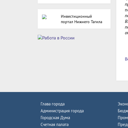
п
п
п
Инвестиционный
В
портал Нижнего Тагила
п
о
В
Глава города
Экон
Администрация города
Бюдж
Городская Дума
Пром
Счетная палата
Пред