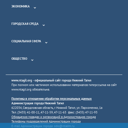
ЭКОНОМИКА
ГОРОДСКАЯ СРЕДА
СОЦИАЛЬНАЯ СФЕРА
ОБЩЕСТВО
www.ntagil.org
- официальный сайт города Нижний Тагил
При полном или частичном использовании материалов гиперссылка на сайт
www.ntagil.org
обязательна.
Политика в отношении обработки персональных данных
Администрация города Нижний Тагил
622034, Свердловская область, г. Нижний Тагил, ул. Пархоменко, 1а
Тел. (3435) 41-00-11, 47-11-59, 47-11-63 факс: (3435) 47-11-93
Обращения граждан и организаций в Администрацию города
Телефоны подразделений Администрации города
E-mail Администрации города:
odo@ntadm.ru