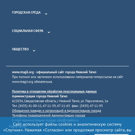
ГОРОДСКАЯ СРЕДА
СОЦИАЛЬНАЯ СФЕРА
ОБЩЕСТВО
www.ntagil.org
- официальный сайт города Нижний Тагил
При полном или частичном использовании материалов гиперссылка на сайт
www.ntagil.org
обязательна.
Политика в отношении обработки персональных данных
Администрация города Нижний Тагил
622034, Свердловская область, г. Нижний Тагил, ул. Пархоменко, 1а
Тел. (3435) 41-00-11, 47-11-59, 47-11-63 факс: (3435) 47-11-93
Обращения граждан и организаций в Администрацию города
Телефоны подразделений Администрации города
E-mail Администрации города:
odo@ntadm.ru
Сайт использует файлы cookies и аналитическую систему
Карта сайта
«Спутник». Нажимая «Согласен» или продолжая просмотр сайта, вы