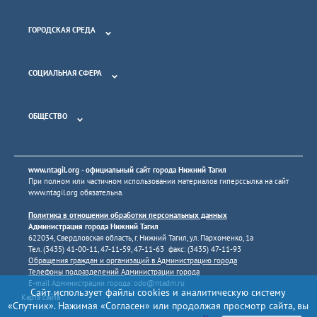
ГОРОДСКАЯ СРЕДА
СОЦИАЛЬНАЯ СФЕРА
ОБЩЕСТВО
www.ntagil.org
- официальный сайт города Нижний Тагил
При полном или частичном использовании материалов гиперссылка на сайт
www.ntagil.org
обязательна.
Политика в отношении обработки персональных данных
Администрация города Нижний Тагил
622034, Свердловская область, г. Нижний Тагил, ул. Пархоменко, 1а
Тел. (3435) 41-00-11, 47-11-59, 47-11-63 факс: (3435) 47-11-93
Обращения граждан и организаций в Администрацию города
Телефоны подразделений Администрации города
E-mail Администрации города:
odo@ntadm.ru
Сайт использует файлы cookies и аналитическую систему
Карта сайта
«Спутник». Нажимая «Согласен» или продолжая просмотр сайта, вы