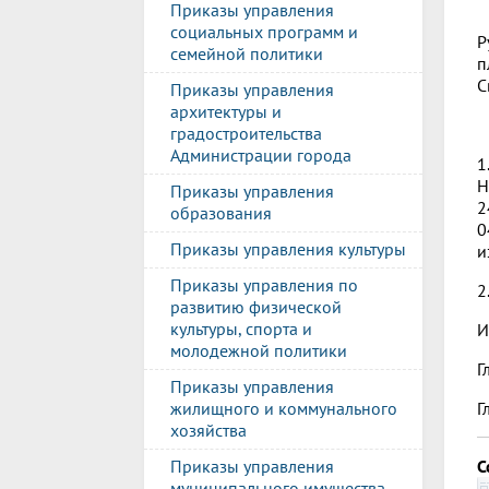
Приказы управления
социальных программ и
Р
семейной политики
п
С
Приказы управления
архитектуры и
градостроительства
Администрации города
1
Н
Приказы управления
2
образования
0
Приказы управления культуры
и
Приказы управления по
2
развитию физической
культуры, спорта и
И
молодежной политики
Г
Приказы управления
Г
жилищного и коммунального
хозяйства
С
Приказы управления
муниципального имущества