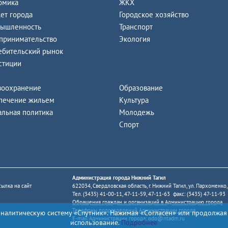
омика
ЖКХ
ет города
Городское хозяйство
ышленность
Транспорт
принимательство
Экология
ебительский рынок
стиции
воохранение
Образование
печение жильем
Культура
альная политика
Молодежь
Спорт
Администрация города Нижний Тагил
ылка на сайт
622034, Свердловская область, г. Нижний Тагил, ул. Пархоменко,
Тел. (3435) 41-00-11, 47-11-59, 47-11-63 факс: (3435) 47-11-93
Обращения граждан и организаций в Администрацию города
Телефоны подразделений Администрации города
аналитическую систему «Спутник». Нажимая «Согласен» или продолжая
E-mail Администрации города:
odo@ntadm.ru
использование.
Подробнее