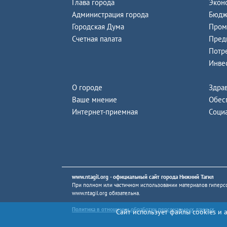
Глава города
Экон
Администрация города
Бюдж
Городская Дума
Пром
Счетная палата
Пред
Потр
Инве
О городе
Здра
Ваше мнение
Обес
Интернет-приемная
Соци
www.ntagil.org
- официальный сайт города Нижний Тагил
При полном или частичном использовании материалов гиперсс
www.ntagil.org
обязательна.
Политика в отношении обработки персональных данных
Сайт использует файлы cookies и 