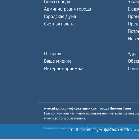
Глава города
Экон
Администрация города
Бюдж
Городская Дума
Пром
Счетная палата
Пред
Потр
Инве
О городе
Здра
Ваше мнение
Обес
Интернет-приемная
Соци
www.ntagil.org
- официальный сайт города Нижний Тагил
При полном или частичном использовании материалов гиперсс
www.ntagil.org
обязательна.
Политика в отношении обработки персональных данных
Сайт использует файлы cookies и 