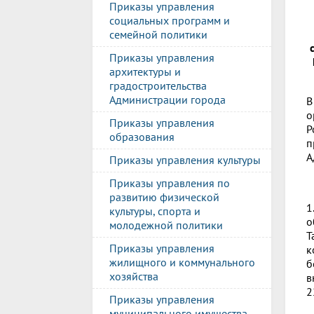
Приказы управления
социальных программ и
семейной политики
Приказы управления
архитектуры и
градостроительства
Администрации города
В
о
Приказы управления
Р
образования
п
А
Приказы управления культуры
Приказы управления по
развитию физической
1
культуры, спорта и
о
молодежной политики
Т
Приказы управления
к
жилищного и коммунального
б
хозяйства
в
2
Приказы управления
муниципального имущества