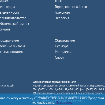
омика
ЖКХ
ет города
Городское хозяйство
ышленность
Транспорт
принимательство
Экология
ебительский рынок
стиции
воохранение
Образование
печение жильем
Культура
альная политика
Молодежь
Спорт
Администрация города Нижний Тагил
ылка на сайт
622034, Свердловская область, г. Нижний Тагил, ул. Пархоменко,
Тел. (3435) 41-00-11, 47-11-59, 47-11-63 факс: (3435) 47-11-93
Обращения граждан и организаций в Администрацию города
Телефоны подразделений Администрации города
аналитическую систему «Спутник». Нажимая «Согласен» или продолжая
E-mail Администрации города:
odo@ntadm.ru
использование.
Подробнее