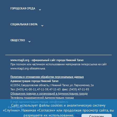
ГОРОДСКАЯ СРЕДА
СОЦИАЛЬНАЯ СФЕРА
ОБЩЕСТВО
www.ntagil.org
- официальный сайт города Нижний Тагил
При полном или частичном использовании материалов гиперссылка на сайт
www.ntagil.org
обязательна.
Политика в отношении обработки персональных данных
Администрация города Нижний Тагил
622034, Свердловская область, г. Нижний Тагил, ул. Пархоменко, 1а
Тел. (3435) 41-00-11, 47-11-59, 47-11-63 факс: (3435) 47-11-93
Обращения граждан и организаций в Администрацию города
Телефоны подразделений Администрации города
E-mail Администрации города:
odo@ntadm.ru
Сайт использует файлы cookies и аналитическую систему
Карта сайта
«Спутник». Нажимая «Согласен» или продолжая просмотр сайта, вы
разрешаете их использование.
Подробнее
Согласен