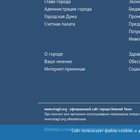
Глава города
Экон
Администрация города
Бюдж
Городская Дума
Пром
Счетная палата
Пред
Потр
Инве
О городе
Здра
Ваше мнение
Обес
Интернет-приемная
Соци
www.ntagil.org
- официальный сайт города Нижний Тагил
При полном или частичном использовании материалов гиперсс
www.ntagil.org
обязательна.
Политика в отношении обработки персональных данных
Сайт использует файлы cookies и 