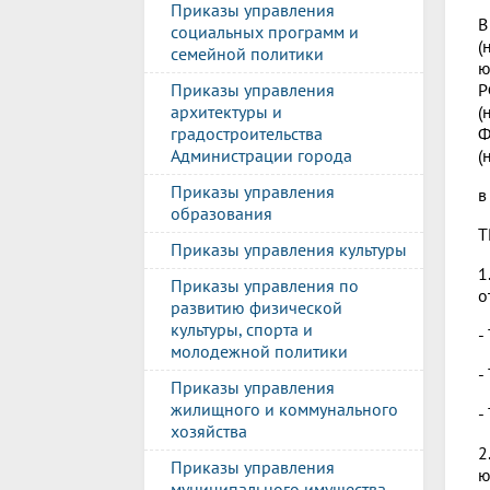
Приказы управления
В
социальных программ и
(
семейной политики
ю
Приказы управления
Р
архитектуры и
(
градостроительства
Ф
Администрации города
(
Приказы управления
в
образования
Т
Приказы управления культуры
1
Приказы управления по
о
развитию физической
культуры, спорта и
-
молодежной политики
-
Приказы управления
жилищного и коммунального
-
хозяйства
2
Приказы управления
ю
муниципального имущества