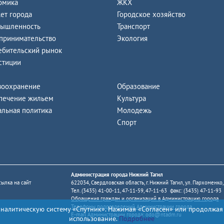
омика
ЖКХ
ет города
Городское хозяйство
ышленность
Транспорт
принимательство
Экология
ебительский рынок
стиции
воохранение
Образование
печение жильем
Культура
альная политика
Молодежь
Спорт
Администрация города Нижний Тагил
ылка на сайт
622034, Свердловская область, г. Нижний Тагил, ул. Пархоменко,
Тел. (3435) 41-00-11, 47-11-59, 47-11-63 факс: (3435) 47-11-93
Обращения граждан и организаций в Администрацию города
Телефоны подразделений Администрации города
аналитическую систему «Спутник». Нажимая «Согласен» или продолжая
E-mail Администрации города:
odo@ntadm.ru
использование.
Подробнее