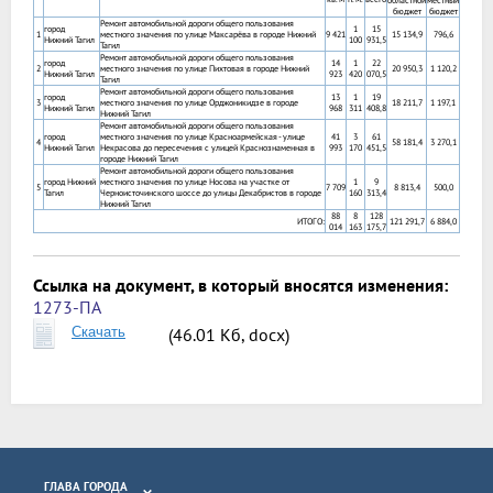
областной
местный
бюджет
бюджет
Ремонт автомобильной дороги общего пользования
город
1
15
1
местного значения по улице Максарёва в городе Нижний
9 421
15 134,9
796,6
Нижний Тагил
100
931,5
Тагил
Ремонт автомобильной дороги общего пользования
город
14
1
22
2
местного значения по улице Пихтовая в городе Нижний
20 950,3
1 120,2
Нижний Тагил
923
420
070,5
Тагил
Ремонт автомобильной дороги общего пользования
город
13
1
19
3
местного значения по улице Орджоникидзе в городе
18 211,7
1 197,1
Нижний Тагил
968
311
408,8
Нижний Тагил
Ремонт автомобильной дороги общего пользования
город
местного значения по улице Красноармейская - улице
41
3
61
4
58 181,4
3 270,1
Нижний Тагил
Некрасова до пересечения с улицей Краснознаменная в
993
170
451,5
городе Нижний Тагил
Ремонт автомобильной дороги общего пользования
город Нижний
местного значения по улице Носова на участке от
1
9
5
7 709
8 813,4
500,0
Тагил
Черноисточинского шоссе до улицы Декабристов в городе
160
313,4
Нижний Тагил
88
8
128
ИТОГО:
121 291,7
6 884,0
014
163
175,7
Ссылка на документ, в который вносятся изменения:
1273-ПА
Скачать
(46.01 Кб, docx)
ГЛАВА ГОРОДА