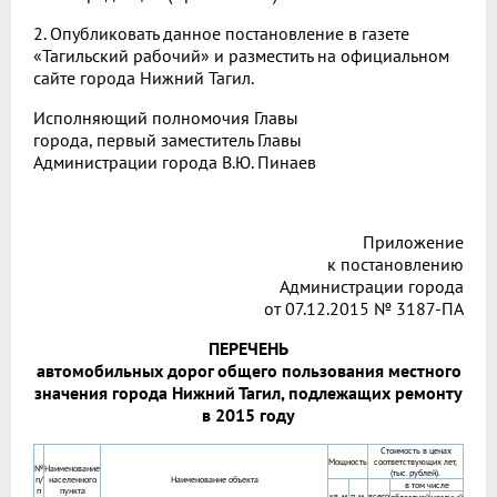
2. Опубликовать данное постановление в газете
«Тагильский рабочий» и разместить на официальном
сайте города Нижний Тагил.
Исполняющий полномочия Главы
города, первый заместитель Главы
Администрации города В.Ю. Пинаев
Приложение
к постановлению
Администрации города
от 07.12.2015 № 3187-ПА
ПЕРЕЧЕНЬ
автомобильных дорог общего пользования местного
значения города Нижний Тагил, подлежащих ремонту
в 2015 году
Стоимость в ценах
Мощность
соответствующих лет,
№
Наименование
(тыс. рублей).
п/
населенного
Наименование объекта
в том числе
п
пункта
кв. м
п. м.
всего