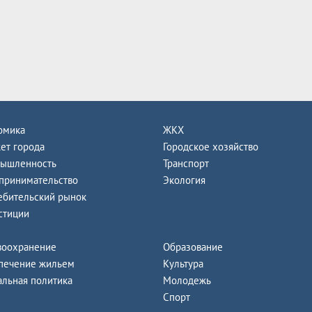
омика
ЖКХ
ет города
Городское хозяйство
ышленность
Транспорт
принимательство
Экология
ебительский рынок
стиции
воохранение
Образование
печение жильем
Культура
альная политика
Молодежь
Спорт