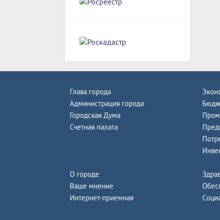
Глава города
Экон
Администрация города
Бюдж
Городская Дума
Пром
Счетная палата
Пред
Потр
Инве
О городе
Здра
Ваше мнение
Обес
Интернет-приемная
Соци