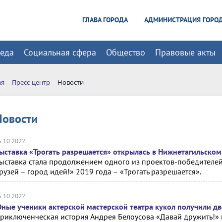
ГЛАВА ГОРОДА
АДМИНИСТРАЦИЯ ГОРО
реда
Социальная сфера
Общество
Правовые акты
ая
Пресс-центр
Новости
Новости
5.10.2022
ыставка «Трогать разрешается» открылась в Нижнетагильском
ыставка стала продолжением одного из проектов-победителей
рузей – город идей!» 2019 года – «Трогать разрешается».
5.10.2022
ные ученики актерской мастерской театра кукол получили д
риключенческая история Андрея Белоусова «Давай дружить!» 