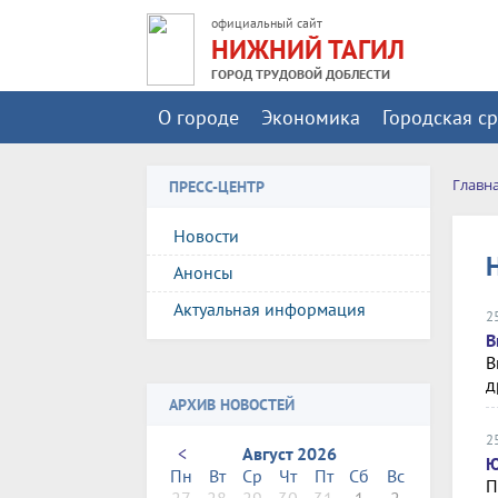
официальный сайт
НИЖНИЙ ТАГИЛ
ГОРОД ТРУДОВОЙ ДОБЛЕСТИ
О городе
Экономика
Городская с
Главн
ПРЕСС-ЦЕНТР
Новости
Анонсы
Актуальная информация
2
В
В
д
АРХИВ НОВОСТЕЙ
2
<
Август 2026
Ю
Пн
Вт
Ср
Чт
Пт
Сб
Вс
П