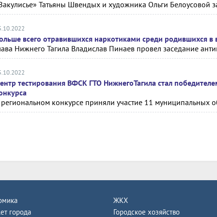
Закулисье» Татьяны Швендых и художника Ольги Белоусовой з
5.10.2022
ольше всего отравившихся наркотиками среди родившихся в
лава Нижнего Тагила Владислав Пинаев провел заседание ант
5.10.2022
ентр тестирования ВФСК ГТО НижнегоТагила стал победителе
онкурса
 региональном конкурсе приняли участие 11 муниципальных 
омика
ЖКХ
ет города
Городское хозяйство