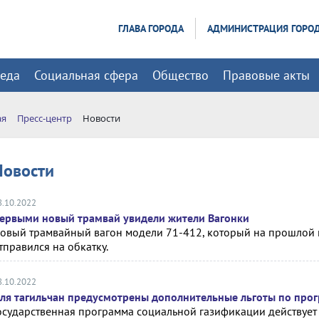
ГЛАВА ГОРОДА
АДМИНИСТРАЦИЯ ГОРО
реда
Социальная сфера
Общество
Правовые акты
ая
Пресс-центр
Новости
Новости
8.10.2022
ервыми новый трамвай увидели жители Вагонки
овый трамвайный вагон модели 71-412, который на прошлой 
тправился на обкатку.
8.10.2022
ля тагильчан предусмотрены дополнительные льготы по про
осударственная программа социальной газификации действует