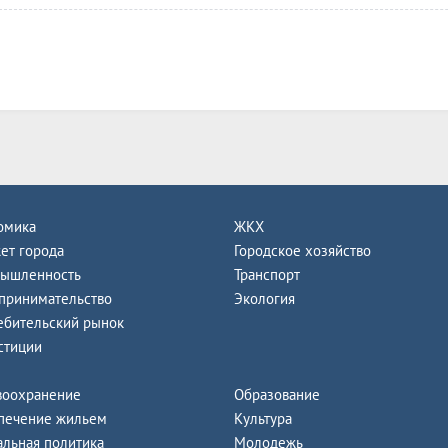
омика
ЖКХ
ет города
Городское хозяйство
ышленность
Транспорт
принимательство
Экология
ебительский рынок
стиции
воохранение
Образование
печение жильем
Культура
альная политика
Молодежь