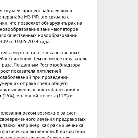
ч случаев, процент заболевших в
перштаба МЗ РФ, это связано с
ки, что позволяет обнаружить рак на
 новообразования занимают второе
т злокачественных новообразований
09 от 07.05.2024 года.
тель смертности от злокачественных
й к снижению. Тем не менее показатель
5 раза. По данным Роспотребнадзора
рост показателя пятилетней
козаболеваний при проведении
умерших от рака среди общего
новь выявленных онкозаболеваний в
 (16%), молочной железы (12%) и
болевания раком возможно за счет
и своевременного лечения предраковых
, таких, например, как рак кишечника
й физической активности. К возрастной
т и мужчины старше 45 лет
, для