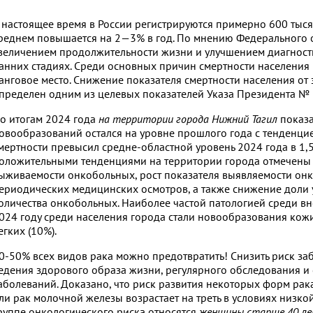
 настоящее время в России регистрируются примерно 600 тыся
реднем повышается на 2—3% в год. По мнению Федерального о
величением продолжительности жизни и улучшением диагности
анних стадиях. Среди основных причин смертности населения
анговое место. Снижение показателя смертности населения о
пределен одним из целевых показателей Указа Президента № 3
о итогам 2024 года
на территории города Нижний Тагил
показа
овообразований остался на уровне прошлого года с тенденцие
мертности превысил средне-областной уровень 2024 года в 1,
оложительными тенденциями на территории города отмечены 
ыживаемости онкобольных, рост показателя выявляемости он
ериодических медицинских осмотров, а также снижение доли 
оличества онкобольных. Наиболее частой патологией среди в
024 году среди населения города стали новообразования кожи
егких (10%).
0-50% всех видов рака можно предотвратить! Снизить риск за
едения здорового образа жизни, регулярного обследования 
аболеваний. Доказано, что риск развития некоторых форм рака
ли рак молочной железы возрастает на треть в условиях низко
руппе онкологического риска относятся
женщины старше 40 ле