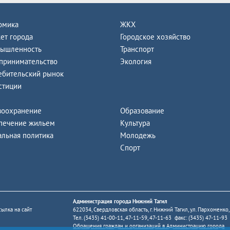
омика
ЖКХ
ет города
Городское хозяйство
ышленность
Транспорт
принимательство
Экология
ебительский рынок
стиции
воохранение
Образование
печение жильем
Культура
альная политика
Молодежь
Спорт
Администрация города Нижний Тагил
ылка на сайт
622034, Свердловская область, г. Нижний Тагил, ул. Пархоменко,
Тел. (3435) 41-00-11, 47-11-59, 47-11-63 факс: (3435) 47-11-93
Обращения граждан и организаций в Администрацию города