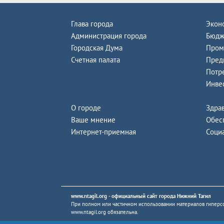
Глава города
Экон
Администрация города
Бюдж
Городская Дума
Пром
Счетная палата
Пред
Потр
Инве
О городе
Здра
Ваше мнение
Обес
Интернет-приемная
Соци
www.ntagil.org
- официальный сайт города Нижний Тагил
При полном или частичном использовании материалов гиперсс
www.ntagil.org
обязательна.