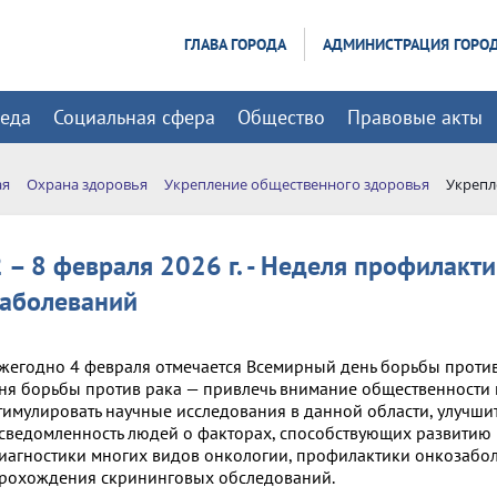
ГЛАВА ГОРОДА
АДМИНИСТРАЦИЯ ГОРО
реда
Социальная сфера
Общество
Правовые акты
ая
Охрана здоровья
Укрепление общественного здоровья
Укрепл
2 – 8 февраля 2026 г. - Неделя профилакт
заболеваний
жегодно 4 февраля отмечается Всемирный день борьбы против
ня борьбы против рака — привлечь внимание общественности
тимулировать научные исследования в данной области, улучши
сведомленность людей о факторах, способствующих развитию 
иагностики многих видов онкологии, профилактики онкозабол
рохождения скрининговых обследований.