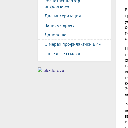
Роспотребнадзор
информирует
В
с
Диспансеризация
у
Запись к врачу
р
р
Донорство
о
О мерах профилактики ВИЧ
П
Полезные ссылки
н
с
п
в
п
к
2
л
3
в
з
и
г