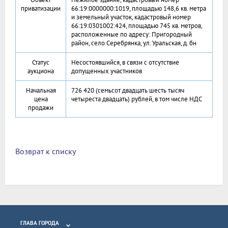
приватизации
66:19:0000000:1019, площадью 148,6 кв. метра
и земельный участок, кадастровый номер
66:19:0301002:424, площадью 745 кв. метров,
расположенные по адресу: Пригородный
район, село Серебрянка, ул. Уральская, д. бн
Статус
Несостоявшийся, в связи с отсутствие
аукциона
допущенных участников
Начальная
726 420 (семьсот двадцать шесть тысяч
цена
четыреста двадцать) рублей, в том числе НДС
продажи
Возврат к списку
ГЛАВА ГОРОДА