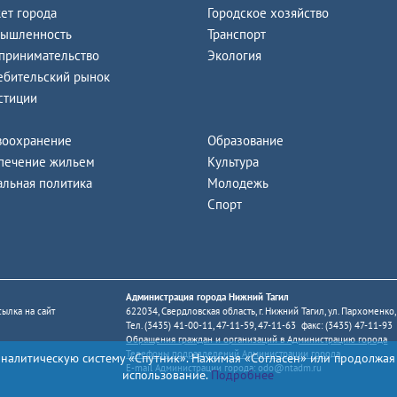
ет города
Городское хозяйство
ышленность
Транспорт
принимательство
Экология
ебительский рынок
стиции
воохранение
Образование
печение жильем
Культура
альная политика
Молодежь
Спорт
Администрация города Нижний Тагил
ылка на сайт
622034, Свердловская область, г. Нижний Тагил, ул. Пархоменко,
Тел. (3435) 41-00-11, 47-11-59, 47-11-63 факс: (3435) 47-11-93
Обращения граждан и организаций в Администрацию города
Телефоны подразделений Администрации города
аналитическую систему «Спутник». Нажимая «Согласен» или продолжая
E-mail Администрации города:
odo@ntadm.ru
использование.
Подробнее