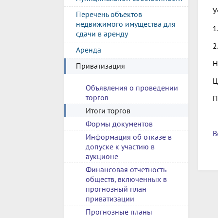
У
Перечень объектов
недвижимого имущества для
1
сдачи в аренду
2
Аренда
Н
Приватизация
Ц
Объявления о проведении
торгов
П
Итоги торгов
Формы документов
В
Информация об отказе в
допуске к участию в
аукционе
Финансовая отчетность
обществ, включенных в
прогнозный план
приватизации
Прогнозные планы