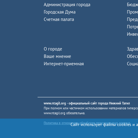
Администрация города
Бюдж
Городская Дума
Пром
Счетная палата
Пред
Потр
Инве
О городе
Здра
Ваше мнение
Обес
Интернет-приемная
Соци
www.ntagil.org
- официальный сайт города Нижний Тагил
При полном или частичном использовании материалов гиперсс
www.ntagil.org
обязательна.
Политика в отношении обработки персональных данных
Сайт использует файлы cookies и 