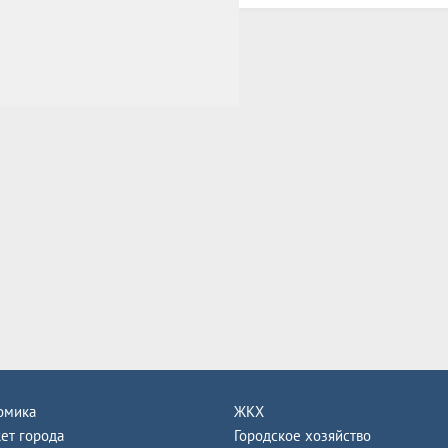
омика
ЖКХ
ет города
Городское хозяйство