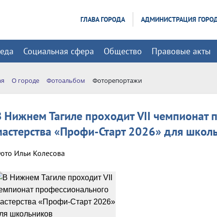
ГЛАВА ГОРОДА
АДМИНИСТРАЦИЯ ГОРО
реда
Социальная сфера
Общество
Правовые акты
ая
О городе
Фотоальбом
Фоторепортажи
В Нижнем Тагиле проходит VII чемпионат 
мастерства «Профи-Старт 2026» для школ
ото Ильи Колесова
озврат к списку