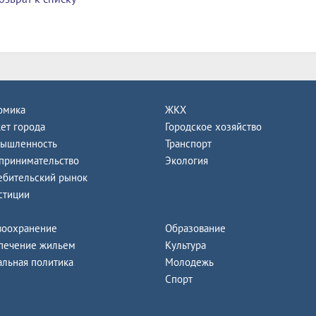
омика
ЖКХ
ет города
Городское хозяйство
ышленность
Транспорт
принимательство
Экология
ебительский рынок
стиции
воохранение
Образование
печение жильем
Культура
альная политика
Молодежь
Спорт