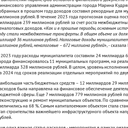
инансового управления администрации города Марина Кудряв
обранных в прошлом году доходов составил рекордные для м
иллионов рублей. В течение 2023 года прогнозная оценка пос
иллиардов 239 миллионов рублей за счет роста межбюджетных
еналоговых доходов. «
Как и в прошлые периоды, основным ист
оду стали межбюджетные трансферты. В общем объеме их доля 
иллиард 36 миллионов рублей. Налоговые доходы муниципалитет
иллионов рублей, неналоговые – 672 миллиона рублей
», - сказал
 2023 году расходы муниципалитета составили 24 миллиарда 
орода финансировалось 11 муниципальных программ, на реал
иллиарда 328 миллионов рублей. В целом, уровень исполнения
а 2024 год сроков реализации отдельных мероприятий по дв
аибольшая часть бюджетных средств – 12 миллиардов 29 мил
асходов была направлена на финансовое обеспечение деятел
юджетной сферы. Еще 7 миллиардов 779 миллионов рублей пот
еконструкцию и ремонт муниципальных объектов. По сравнен
величились на 68 %. Самым капиталоемким объектом стала ста
тап строительства важнейшего инфраструктурного объекта на
ублей.
ще одна важная статья расходов - мероприятия в рамках реал