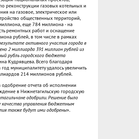
о реконструкции газовых котельных и
ния на газовое, электрическое или
тройство общественных территорий,
иллиона, еще 784 миллиона - на
сть ремонтных работ и оснащение
иона рублей, в том числе в рамках
результате активного участия города в
но 2 миллиарда 391 миллион рублей из
ный рубль городского бюджета
ина Кудрявцева. Всего благодаря
 год муниципалитету удалось увеличить
ллиардов 214 миллионов рублей.
а одобрение отчета об исполнении
рждение в Нижнетагильскую городскую
тагильчане одобрили. Решение было
ку качества управления бюджетным
тия также будут ими одобрены
».