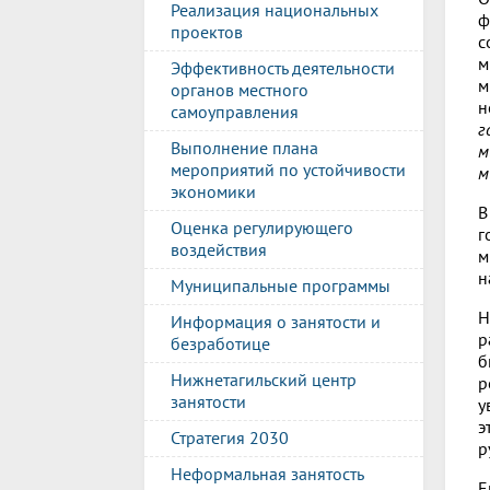
Реализация национальных
ф
проектов
с
м
Эффективность деятельности
м
органов местного
н
самоуправления
г
Выполнение плана
м
мероприятий по устойчивости
м
экономики
В
Оценка регулирующего
г
воздействия
м
н
Муниципальные программы
Н
Информация о занятости и
р
безработице
б
Нижнетагильский центр
р
занятости
у
э
Стратегия 2030
р
Неформальная занятость
Е