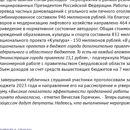
нициированных Президентом Российской Федерации. Работы п
еревод частных домовладений с угольного или печного отопле
омбинированное составили 946 миллионов рублей. На благоус
воров и модернизацию лифтового хозяйства направлено 464 м
риведение в нормативное состояние автодорог. Общая стоимо
чреждений образования, культуры и спорта составила 832 милл
ационального проекта «Культура» - 150 миллионов рублей. «
В 
ациональных проектах в бюджет города дополнительно привлече
едерального и областного бюджетов. То есть на каждый вложен
дминистрация города привлекла 15,1 рубля
», - подчеркнула Мар
ланомерной работе с правительством Свердловской области за
бъем доходов за счет средств вышестоящих бюджетов на 7 ми
 завершении публичных слушаний участники проголосовали з
юджета 2023 года и направление его на рассмотрение и утве
уму. «
Высокие показатели эффективности проделанной работы 
ринято единогласно, -
отметил Вячеслав Горячкин.
- Теперь оцен
роцессом дадут депутаты. Надеюсь, что выполненные мероприя
озврат к списку