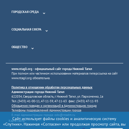
ГОРОДСКАЯ СРЕДА
СОЦИАЛЬНАЯ СФЕРА
ОБЩЕСТВО
www.ntagil.org
- официальный сайт города Нижний Тагил
При полном или частичном использовании материалов гиперссылка на сайт
www.ntagil.org
обязательна.
Политика в отношении обработки персональных данных
Администрация города Нижний Тагил
622034, Свердловская область, г. Нижний Тагил, ул. Пархоменко, 1а
Тел. (3435) 41-00-11, 47-11-59, 47-11-63 факс: (3435) 47-11-93
Обращения граждан и организаций в Администрацию города
Телефоны подразделений Администрации города
E-mail Администрации города:
odo@ntadm.ru
Сайт использует файлы cookies и аналитическую систему
Карта сайта
«Спутник». Нажимая «Согласен» или продолжая просмотр сайта, вы