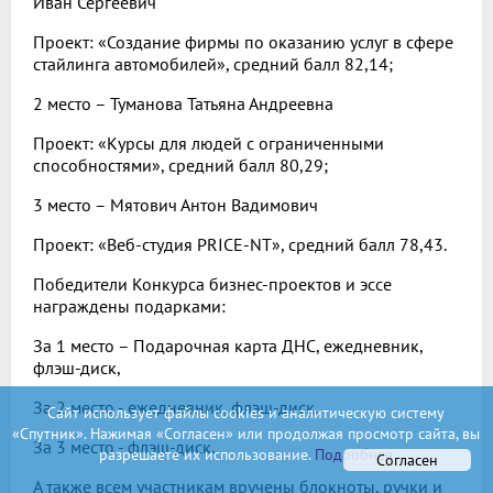
Иван Сергеевич
Проект: «Создание фирмы по оказанию услуг в сфере
стайлинга автомобилей», средний балл 82,14;
2 место – Туманова Татьяна Андреевна
Проект: «Курсы для людей с ограниченными
способностями», средний балл 80,29;
3 место – Мятович Антон Вадимович
Проект: «Веб-студия PRICE-NT», средний балл 78,43.
Победители Конкурса бизнес-проектов и эссе
награждены подарками:
За 1 место – Подарочная карта ДНС, ежедневник,
флэш-диск,
За 2 место - ежедневник, флэш-диск,
Сайт использует файлы cookies и аналитическую систему
«Спутник». Нажимая «Согласен» или продолжая просмотр сайта, вы
За 3 место - флэш-диск.
разрешаете их использование.
Подробнее
Согласен
А также всем участникам вручены блокноты, ручки и