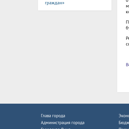
граждан»
м
к
П
б
Р
с
В
Глава города
Экон
Администрация города
Бюдж