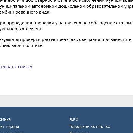
униципальном автономном дошкольном образовательном учр
омбинированного вида.
ри проведении проверки установлено не соблюдение отдель
ухгалтерского учета.
езультаты проверки рассмотрены на совещании при заместите
оциальной политике.
озврат к списку
омика
ЖКХ
ет города
Городское хозяйство