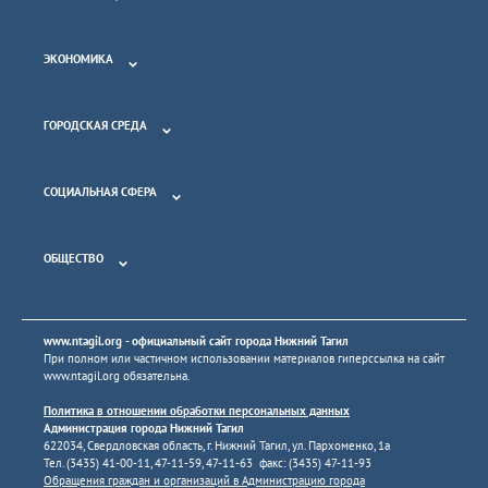
ЭКОНОМИКА
ГОРОДСКАЯ СРЕДА
СОЦИАЛЬНАЯ СФЕРА
ОБЩЕСТВО
www.ntagil.org
- официальный сайт города Нижний Тагил
При полном или частичном использовании материалов гиперссылка на сайт
www.ntagil.org
обязательна.
Политика в отношении обработки персональных данных
Администрация города Нижний Тагил
622034, Свердловская область, г. Нижний Тагил, ул. Пархоменко, 1а
Тел. (3435) 41-00-11, 47-11-59, 47-11-63 факс: (3435) 47-11-93
Обращения граждан и организаций в Администрацию города