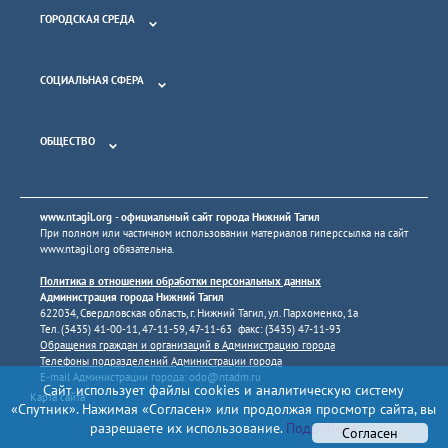
ГОРОДСКАЯ СРЕДА
СОЦИАЛЬНАЯ СФЕРА
ОБЩЕСТВО
www.ntagil.org
- официальный сайт города Нижний Тагил
При полном или частичном использовании материалов гиперссылка на сайт
www.ntagil.org
обязательна.
Политика в отношении обработки персональных данных
Администрация города Нижний Тагил
622034, Свердловская область, г. Нижний Тагил, ул. Пархоменко, 1а
Тел. (3435) 41-00-11, 47-11-59, 47-11-63 факс: (3435) 47-11-93
Обращения граждан и организаций в Администрацию города
Телефоны подразделений Администрации города
E-mail Администрации города:
odo@ntadm.ru
Сайт использует файлы cookies и аналитическую систему
Карта сайта
«Спутник». Нажимая «Согласен» или продолжая просмотр сайта, вы
разрешаете их использование.
Подробнее
Согласен