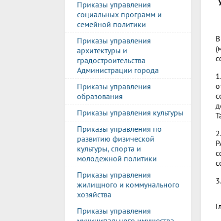
Приказы управления
социальных программ и
семейной политики
В
Приказы управления
(
архитектуры и
с
градостроительства
Администрации города
1
о
Приказы управления
с
образования
д
Приказы управления культуры
Т
Приказы управления по
2
развитию физической
Р
культуры, спорта и
с
молодежной политики
с
Приказы управления
3
жилищного и коммунального
хозяйства
Г
Приказы управления
муниципального имущества