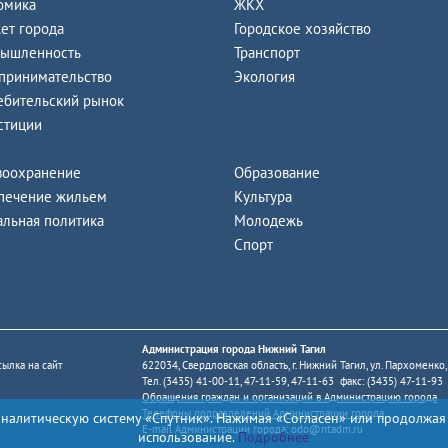
омика
ЖКХ
ет города
Городское хозяйство
ышленность
Транспорт
принимательство
Экология
ебительский рынок
стиции
воохранение
Образование
печение жильем
Культура
альная политика
Молодежь
Спорт
Администрация города Нижний Тагил
ылка на сайт
622034, Свердловская область, г. Нижний Тагил, ул. Пархоменко,
Тел. (3435) 41-00-11, 47-11-59, 47-11-63 факс: (3435) 47-11-93
Обращения граждан и организаций в Администрацию города
Телефоны подразделений Администрации города
аналитическую систему «Спутник». Нажимая «Согласен» или продолжая
E-mail Администрации города:
odo@ntadm.ru
использование.
Подробнее