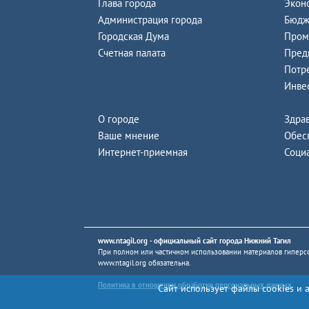
Глава города
Экон
Администрация города
Бюдж
Городская Дума
Пром
Счетная палата
Пред
Потр
Инве
О городе
Здра
Ваше мнение
Обес
Интернет-приемная
Соци
www.ntagil.org
- официальный сайт города Нижний Тагил
При полном или частичном использовании материалов гиперсс
www.ntagil.org
обязательна.
Политика в отношении обработки персональных данных
Сайт использует файлы cookies и 