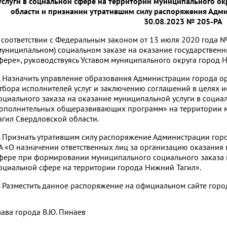
услуги в социальной сфере на территории муниципального ок
области и признании утратившим силу распоряжения Адми
30.08.2023 № 205-РА
 соответствии с Федеральным законом от 13 июля 2020 года 
муниципальном) социальном заказе на оказание государственн
фере», руководствуясь Уставом муниципального округа город 
. Назначить управление образования Администрации города ор
тбора исполнителей услуг и заключению соглашений в целях 
оциального заказа на оказание муниципальной услуги в социа
ополнительных общеразвивающих программ» на территории 
агил Свердловской области.
. Признать утратившим силу распоряжение Администрации гор
А «О назначении ответственных лиц за организацию оказания
фере при формировании муниципального социального заказа н
оциальной сфере на территории города Нижний Тагил».
. Разместить данное распоряжение на официальном сайте горо
лава города
В.Ю. Пинаев