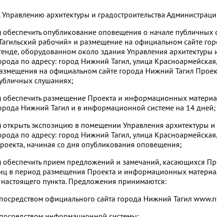
. Управлению архитектуры и градостроительства Администраци
) обеспечить опубликование оповещения о начале публичных с
Тагильский рабочий» и размещение на официальном сайте го
тенде, оборудованном около здания Управления архитектуры 
орода по адресу: город Нижний Тагил, улица Красноармейская, 
азмещения на официальном сайте города Нижний Тагил Проек
убличных слушаниях;
) обеспечить размещение Проекта и информационных материа
орода Нижний Тагил и в информационной системе на 14 дней;
) открыть экспозицию в помещении Управления архитектуры и
орода по адресу: город Нижний Тагил, улица Красноармейская,
роекта, начиная со дня опубликования оповещения;
) обеспечить прием предложений и замечаний, касающихся Пр
иц в период размещения Проекта и информационных материало
 настоящего пункта. Предложения принимаются:
 посредством официального сайта города Нижний Тагил www.nta
 посредством информационной системы;