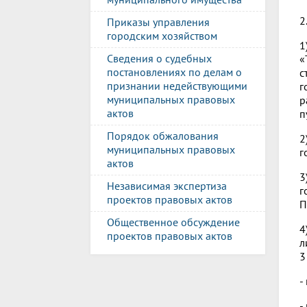
2
Приказы управления
городским хозяйством
1
Сведения о судебных
«
постановлениях по делам о
с
признании недействующими
г
муниципальных правовых
р
актов
п
Порядок обжалования
2
муниципальных правовых
г
актов
3
Независимая экспертиза
г
проектов правовых актов
П
Общественное обсуждение
4
проектов правовых актов
л
3
-
-