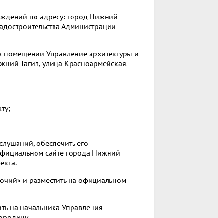
уждений по адресу: город Нижний
градостроительства Администрации
, в помещении Управление архитектуры и
ижний Тагил, улица Красноармейская,
ту;
 слушаний, обеспечить его
 официальном сайте города Нижний
екта.
бочий» и разместить на официальном
ить на начальника Управления
ородину.