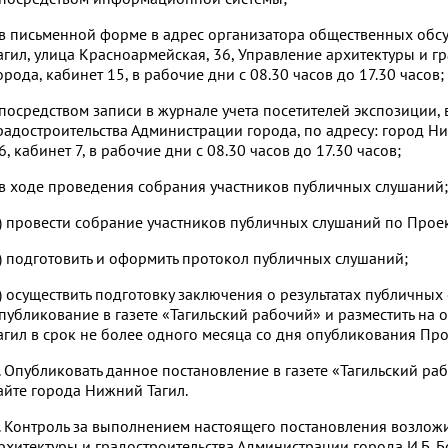
 в письменной форме в адрес организатора общественных обс
агил, улица Красноармейская, 36, Управление архитектуры и 
орода, кабинет 15, в рабочие дни с 08.30 часов до 17.30 часов;
 посредством записи в журнале учета посетителей экспозиции
радостроительства Администрации города, по адресу: город Н
6, кабинет 7, в рабочие дни с 08.30 часов до 17.30 часов;
 в ходе проведения собрания участников публичных слушаний;
) провести собрание участников публичных слушаний по Проек
) подготовить и оформить протокол публичных слушаний;
) осуществить подготовку заключения о результатах публичных
публикование в газете «Тагильский рабочий» и разместить на
агил в срок не более одного месяца со дня опубликования Про
. Опубликовать данное постановление в газете «Тагильский ра
айте города Нижний Тагил.
. Контроль за выполнением настоящего постановления возлож
рхитектуры и градостроительства Администрации города И.Б. Б