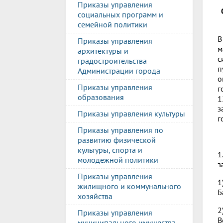
Приказы управления
социальных программ и
семейной политики
В
Приказы управления
м
архитектуры и
с
градостроительства
п
Администрации города
о
Приказы управления
г
образования
1
з
Приказы управления культуры
г
Приказы управления по
развитию физической
культуры, спорта и
1
молодежной политики
з
Приказы управления
1
жилищного и коммунального
Б
хозяйства
2
Приказы управления
В
муниципального имущества