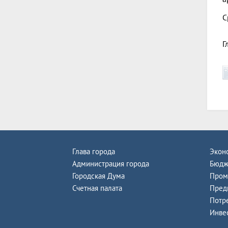
С
Г
Глава города
Экон
Администрация города
Бюдж
Городская Дума
Пром
Счетная палата
Пред
Потр
Инве