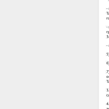
-
Т
г
-
г
3
-
5
6
7
о
Т
3
с
4
а