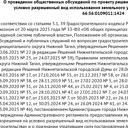
О проведении общественных обсуждений по проекту решен
условно разрешенный вид использования земельного 
66:56:0109011:1424
 соответствии со статьями 5.1, 39 Градостроительного кодекс
аконом от 20 марта 2025 года № 33-ФЗ «Об общих принципах
 единой системе публичной власти», Положением об организ
бсуждений и публичных слушаний по вопросам градостроител
униципального округа Нижний Тагил, утвержденным Решением
0.06.2021 № 22 (в редакции Решений Нижнетагильской городск
8.05.2025 № 25, от 24.07.2025 № 39), Правилами землепользо
круга Нижний Тагил, утвержденными Решением Нижнетагильск
в редакции Решений Нижнетагильской городской Думы от 28.06
4.03.2016 № 17, от 27.10.2016 № 55, от 21.12.2017 № 58, от 28.
6.09.2019 № 38, от 28.11.2019 № 51, от 27.02.2020 № 5, от 28.
4.09.2020 № 31, от 26.11.2020 № 44, от 25.02.2021 № 4, от 25.
0.09.2021 № 35, от 28.10.2021 № 47, от 27.01.2022 № 7, от 24.0
4.11.2022 № 67, от 23.03.2023 № 7, от 30.05.2023 № 22, от 26.1
5.04.2024 № 12, от 30.05.2024 № 24, от 26.09.2024 № 41, от 24
5.09.2025 № 46), постановлением Администрации города Нижн
тверждении Административного регламента предоставления м
азрешения на условно разрешенный вид использования земель
троительства» и о признании утратившим силу постановления 