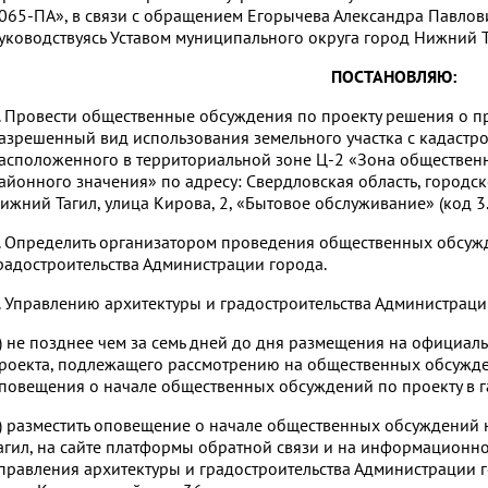
065-ПА», в связи с обращением Егорычева Александра Павлов
уководствуясь Уставом муниципального округа город Нижний Т
ПОСТАНОВЛЯЮ:
. Провести общественные обсуждения по проекту решения о п
азрешенный вид использования земельного участка с кадастр
асположенного в территориальной зоне Ц-2 «Зона общественн
айонного значения» по адресу: Свердловская область, городск
ижний Тагил, улица Кирова, 2, «Бытовое обслуживание» (код 3.
. Определить организатором проведения общественных обсуж
радостроительства Администрации города.
. Управлению архитектуры и градостроительства Администраци
) не позднее чем за семь дней до дня размещения на официал
роекта, подлежащего рассмотрению на общественных обсужде
повещения о начале общественных обсуждений по проекту в га
) разместить оповещение о начале общественных обсуждений
агил, на сайте платформы обратной связи и на информационн
правления архитектуры и градостроительства Администрации г