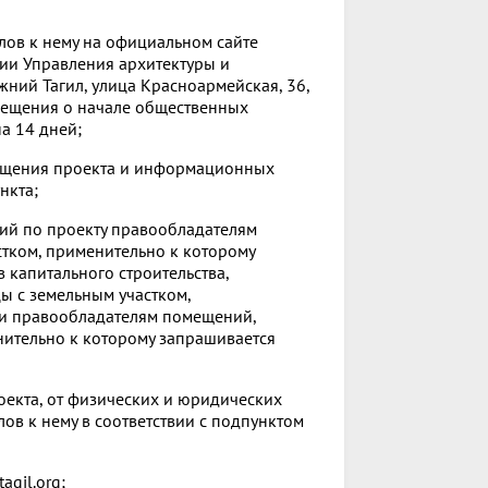
ов к нему на официальном сайте
ии Управления архитектуры и
жний Тагил, улица Красноармейская, 36,
овещения о начале общественных
а 14 дней;
мещения проекта и информационных
нкта;
ий по проекту правообладателям
тком, применительно к которому
капитального строительства,
ы с земельным участком,
 и правообладателям помещений,
нительно к которому запрашивается
оекта, от физических и юридических
в к нему в соответствии с подпунктом
gil.org;