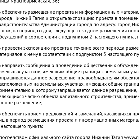
лица Красноармейская, 36;
) обеспечить размещение проекта и информационных материал
орода Нижний Тагил и открыть экспозицию проекта в помещен
радостроительства Администрации города по адресу: город Ни
 этаж, на период со дня, следующего за днём размещения оп
бсуждений в соответствии с подпунктом 2 настоящего пункта, н
) провести экспозицию проекта в течение всего периода раз
атериалов к нему в соответствии с подпунктом 3 настоящего пу
) направить сообщения о проведении общественных обсужден
емельных участков, имеющим общие границы с земельным учас
апрашивается данное разрешение, правообладателям объектов 
асположенных на земельных участках, имеющих общие границ
рименительно к которому запрашивается данное разрешение,
вляющихся частью объекта капитального строительства, приме
анное разрешение;
) обеспечить прием предложений и замечаний, касающихся пр
иц в период размещения проекта и информационных материало
 настоящего пункта:
 посредством официального сайта города Нижний Тагил www.nta