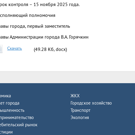
рок контроля – 15 ноября 2025 года.
сполняющий полномочия
лавы города, первый заместитель
лавы Администрации города В.А. Горячкин
Скачать
(49.28 Кб, docx)
омика
ЖКХ
ет города
Городское хозяйство
ышленность
Транспорт
принимательство
Экология
ебительский рынок
стиции