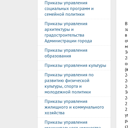
Приказы управления
социальных программ и
семейной политики
В
Приказы управления
з
архитектуры и
в
градостроительства
о
Администрации города
м
Приказы управления
3
образования
2
о
Приказы управления культуры
(
Приказы управления по
2
развитию физической
2
культуры, спорта и
2
молодежной политики
3
2
Приказы управления
2
жилищного и коммунального
2
хозяйства
у
р
Приказы управления
с
муниципального имущества