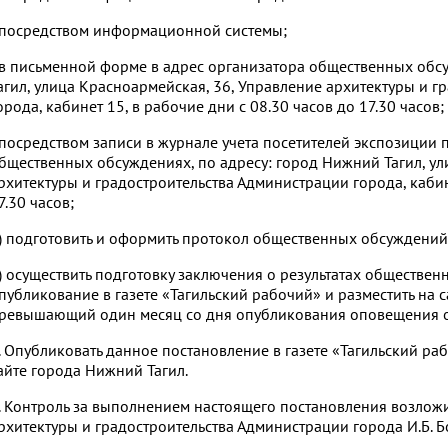
 посредством информационной системы;
 в письменной форме в адрес организатора общественных обс
агил, улица Красноармейская, 36, Управление архитектуры и 
орода, кабинет 15, в рабочие дни с 08.30 часов до 17.30 часов;
 посредством записи в журнале учета посетителей экспозиции
бщественных обсуждениях, по адресу: город Нижний Тагил, ул
рхитектуры и градостроительства Администрации города, кабине
7.30 часов;
) подготовить и оформить протокол общественных обсуждений
) осуществить подготовку заключения о результатах обществен
публикование в газете «Тагильский рабочий» и разместить на с
ревышающий один месяц со дня опубликования оповещения о
. Опубликовать данное постановление в газете «Тагильский ра
айте города Нижний Тагил.
. Контроль за выполнением настоящего постановления возлож
рхитектуры и градостроительства Администрации города И.Б. Б