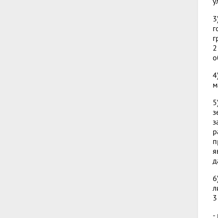
у
3
г
г
2
о
4
м
5
з
з
р
п
я
д
6
л
3
-