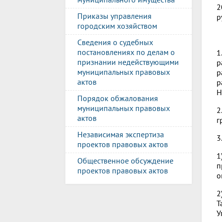
2
Приказы управления
р
городским хозяйством
Сведения о судебных
постановлениях по делам о
1
признании недействующими
р
муниципальных правовых
р
актов
р
Н
Порядок обжалования
муниципальных правовых
2
актов
г
Независимая экспертиза
3
проектов правовых актов
1
Общественное обсуждение
п
проектов правовых актов
о
2
Т
У