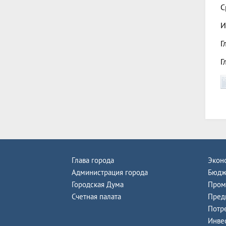
С
И
Г
Г
Глава города
Экон
Администрация города
Бюдж
Городская Дума
Пром
Счетная палата
Пред
Потр
Инве