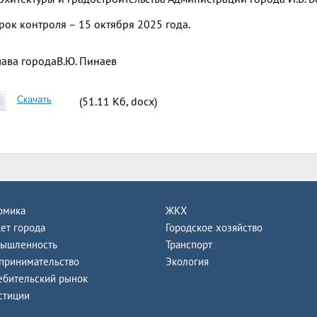
рок контроля – 15 октября 2025 года.
лава города
В.Ю. Пинаев
Скачать
(51.11 Кб, docx)
омика
ЖКХ
ет города
Городское хозяйство
ышленность
Транспорт
принимательство
Экология
ебительский рынок
стиции