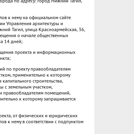
орода по адресу: город Нижний Тагил,
ов к нему на официальном сайте
ии Управления архитектуры и
жний Тагил, улица Красноармейская, 36,
овещения о начале общественных
а 14 дней;
мещения проекта и информационных
нкта;
ий по проекту правообладателям
тком, применительно к которому
капитального строительства,
ы с земельным участком,
 и правообладателям помещений,
нительно к которому запрашивается
оекта, от физических и юридических
в к нему в соответствии с подпунктом