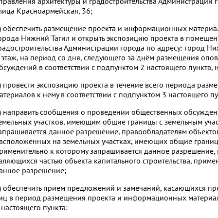
правления архитектуры и градостроительства Администрации г
лица Красноармейская, 36;
) обеспечить размещение проекта и информационных материал
орода Нижний Тагил и открыть экспозицию проекта в помещен
радостроительства Администрации города по адресу: город Ни
 этаж, на период со дня, следующего за днём размещения оп
бсуждений в соответствии с подпунктом 2 настоящего пункта, н
) провести экспозицию проекта в течение всего периода раз
атериалов к нему в соответствии с подпунктом 3 настоящего пу
) направить сообщения о проведении общественных обсужден
емельных участков, имеющим общие границы с земельным учас
апрашивается данное разрешение, правообладателям объектов 
асположенных на земельных участках, имеющих общие границ
рименительно к которому запрашивается данное разрешение,
вляющихся частью объекта капитального строительства, приме
анное разрешение;
) обеспечить прием предложений и замечаний, касающихся пр
иц в период размещения проекта и информационных материало
 настоящего пункта: