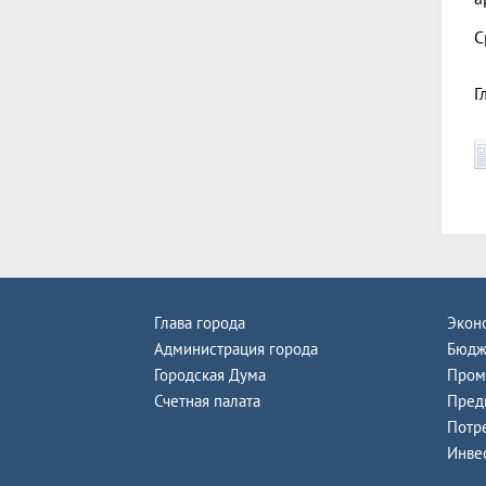
С
Г
Глава города
Экон
Администрация города
Бюдж
Городская Дума
Пром
Счетная палата
Пред
Потр
Инве