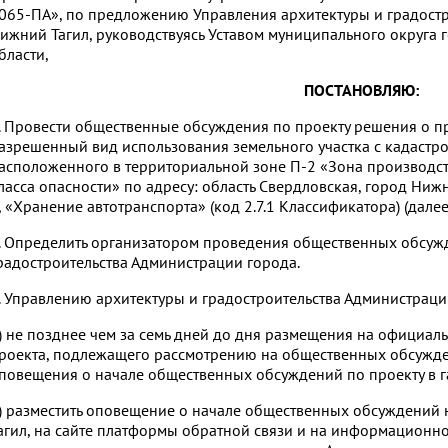
065-ПА», по предложению Управления архитектуры и градост
ижний Тагил, руководствуясь Уставом муниципального округа
бласти,
ПОСТАНОВЛЯЮ:
. Провести общественные обсуждения по проекту решения о п
азрешенный вид использования земельного участка с кадастр
асположенного в территориальной зоне П-2 «Зона производст
ласса опасности» по адресу: область Свердловская, город Нижн
, «Хранение автотранспорта» (код 2.7.1 Классификатора) (далее
. Определить организатором проведения общественных обсуж
радостроительства Администрации города.
. Управлению архитектуры и градостроительства Администраци
) не позднее чем за семь дней до дня размещения на официал
роекта, подлежащего рассмотрению на общественных обсужде
повещения о начале общественных обсуждений по проекту в га
) разместить оповещение о начале общественных обсуждений
агил, на сайте платформы обратной связи и на информационн