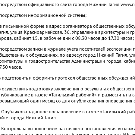
 посредством официального сайта города Нижний Тагил www.nta
 посредством информационной системы;
 в письменной форме в адрес организатора общественных обс
агил, улица Красноармейская, 36, Управление архитектуры и 
орода, кабинет 15, в рабочие дни с 08.30 часов до 17.30 часов;
 посредством записи в журнале учета посетителей экспозиции
бщественных обсуждениях, по адресу: город Нижний Тагил, ул
рхитектуры и градостроительства Администрации города, кабине
7.30 часов.
) подготовить и оформить протокол общественных обсуждений
) осуществить подготовку заключения о результатах обществен
публикование в газете «Тагильский рабочий» и разместить на с
ревышающий один месяц со дня опубликования оповещения о
. Опубликовать данное постановление в газете «Тагильский ра
айте города Нижний Тагил.
. Контроль за выполнением настоящего постановления возлож
рхитектуры и градостроительства Администрации города И.Б. Б