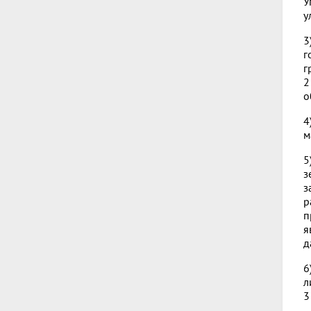
У
у
3
г
г
2
о
4
м
5
з
з
р
п
я
д
6
л
3