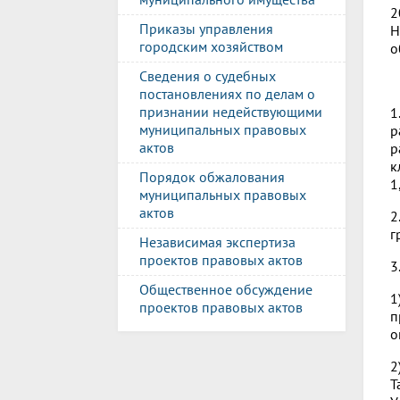
2
Приказы управления
Н
городским хозяйством
о
Сведения о судебных
постановлениях по делам о
признании недействующими
1
муниципальных правовых
р
актов
р
к
Порядок обжалования
1
муниципальных правовых
актов
2
г
Независимая экспертиза
проектов правовых актов
3
Общественное обсуждение
1
проектов правовых актов
п
о
2
Т