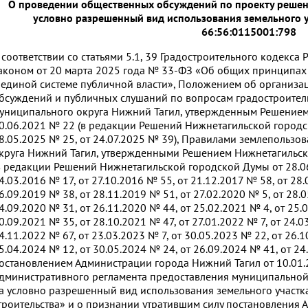
О проведении общественных обсуждений по проекту решен
условно разрешенный вид использования земельного 
66:56:0115001:798
 соответствии со статьями 5.1, 39 Градостроительного кодекс
аконом от 20 марта 2025 года № 33-ФЗ «Об общих принципах
 единой системе публичной власти», Положением об организ
бсуждений и публичных слушаний по вопросам градостроител
униципального округа Нижний Тагил, утвержденным Решением
0.06.2021 № 22 (в редакции Решений Нижнетагильской городск
8.05.2025 № 25, от 24.07.2025 № 39), Правилами землепользо
круга Нижний Тагил, утвержденными Решением Нижнетагильск
в редакции Решений Нижнетагильской городской Думы от 28.06
4.03.2016 № 17, от 27.10.2016 № 55, от 21.12.2017 № 58, от 28.
6.09.2019 № 38, от 28.11.2019 № 51, от 27.02.2020 № 5, от 28.
4.09.2020 № 31, от 26.11.2020 № 44, от 25.02.2021 № 4, от 25.
0.09.2021 № 35, от 28.10.2021 № 47, от 27.01.2022 № 7, от 24.0
4.11.2022 № 67, от 23.03.2023 № 7, от 30.05.2023 № 22, от 26.1
5.04.2024 № 12, от 30.05.2024 № 24, от 26.09.2024 № 41, от 24
остановлением Администрации города Нижний Тагил от 10.01
дминистративного регламента предоставления муниципальной
а условно разрешенный вид использования земельного участка
троительства» и о признании утратившим силу постановления 