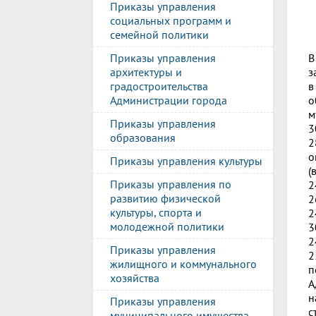
Приказы управления
социальных программ и
семейной политики
В
Приказы управления
з
архитектуры и
в
градостроительства
о
Администрации города
м
Приказы управления
3
образования
2
о
Приказы управления культуры
(
Приказы управления по
2
развитию физической
2
культуры, спорта и
2
молодежной политики
3
2
Приказы управления
2
жилищного и коммунального
п
хозяйства
А
н
Приказы управления
с
муниципального имущества