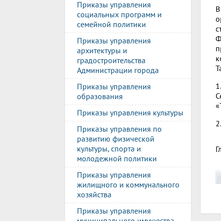
Приказы управления
В
социальных программ и
о
семейной политики
с
Ф
Приказы управления
п
архитектуры и
к
градостроительства
Т
Администрации города
1
Приказы управления
С
образования
«
Приказы управления культуры
2
Приказы управления по
развитию физической
культуры, спорта и
Г
молодежной политики
Приказы управления
жилищного и коммунального
хозяйства
Приказы управления
муниципального имущества