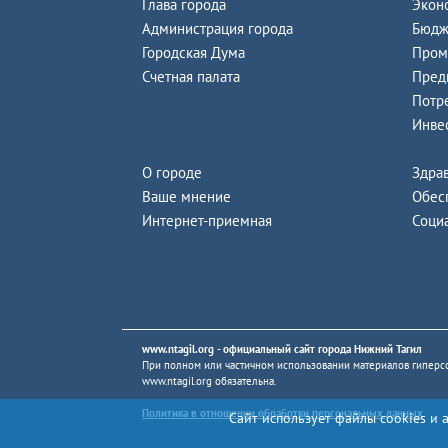
Глава города
Экон
Администрация города
Бюдж
Городская Дума
Пром
Счетная палата
Пред
Потр
Инве
О городе
Здра
Ваше мнение
Обес
Интернет-приемная
Соци
www.ntagil.org
- официальный сайт города Нижний Тагил
При полном или частичном использовании материалов гиперсс
www.ntagil.org
обязательна.
Политика в отношении обработки персональных данных
Сайт использует файлы cookies и 