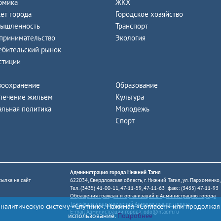
омика
ЖКХ
ет города
Городское хозяйство
ышленность
Транспорт
принимательство
Экология
ебительский рынок
стиции
воохранение
Образование
печение жильем
Культура
альная политика
Молодежь
Спорт
Администрация города Нижний Тагил
ылка на сайт
622034, Свердловская область, г. Нижний Тагил, ул. Пархоменко,
Тел. (3435) 41-00-11, 47-11-59, 47-11-63 факс: (3435) 47-11-93
Обращения граждан и организаций в Администрацию города
Телефоны подразделений Администрации города
аналитическую систему «Спутник». Нажимая «Согласен» или продолжая
E-mail Администрации города:
odo@ntadm.ru
использование.
Подробнее