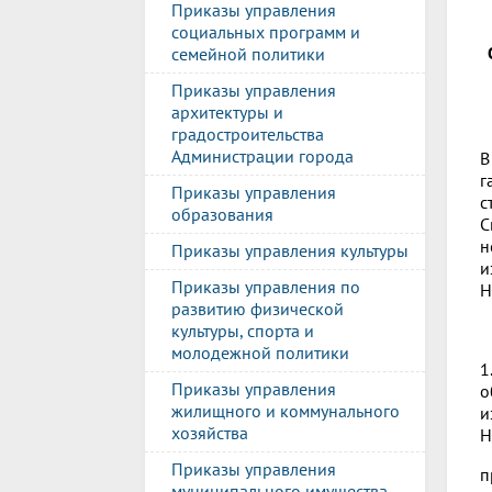
Приказы управления
социальных программ и
семейной политики
Приказы управления
архитектуры и
градостроительства
Администрации города
В
г
Приказы управления
с
образования
С
н
Приказы управления культуры
и
Приказы управления по
Н
развитию физической
культуры, спорта и
молодежной политики
1
Приказы управления
о
жилищного и коммунального
и
хозяйства
Н
Приказы управления
п
муниципального имущества