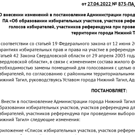
от
27.04.2022
№
875-ПА
О внесении изменений в постановление Администрации город
ПА «Об образовании избирательных участков, участков рефе
голосов избирателей, участников референдума при пров
территории города Нижний Т
 соответствии со статьей 19 Федерального закона от 12 июня
арантиях избирательных прав и права на участие в референд
татьей 42 Закона Свердловской области от 29 апреля 2003 г
вердловской области», в связи с изменением состава жилого 
еобходимостью замены помещений для голосования с целью о
збирателей, по согласованию с районными территориальными
ижний Тагил, руководствуясь Уставом города Нижний Тагил, 
ПОСТАНОВЛЯЕТ:
. Внести в постановление Администрации города Нижний Тагил
бразовании избирательных участков, участков референдума дл
збирателей, участников референдума при проведении выборо
ижний Тагил» следующие изменения:
риложение «Список избирательных участков, участков рефере