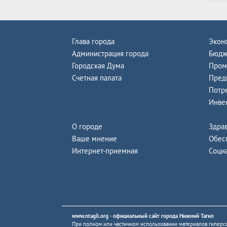
Глава города
Экон
Администрация города
Бюдж
Городская Дума
Пром
Счетная палата
Пред
Потр
Инве
О городе
Здра
Ваше мнение
Обес
Интернет-приемная
Соци
www.ntagil.org
- официальный сайт города Нижний Тагил
При полном или частичном использовании материалов гиперсс